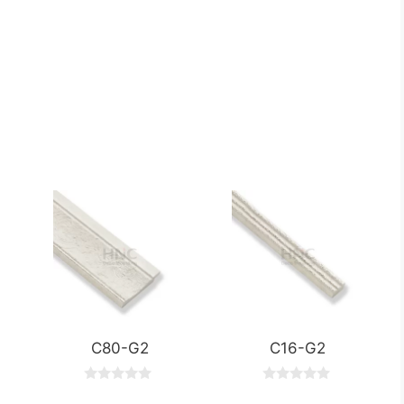
C80-G2
C16-G2
0
0
o
o