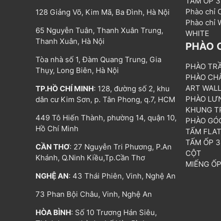
TẤM ỐP 
Phào chỉ
128 Giảng Võ, Kim Mã, Ba Đình, Hà Nội
Phào chỉ
65 Nguyễn Tuân, Thanh Xuân Trung,
WHITE
Thanh Xuân, Hà Nội
PHÀO 
Tòa nhà số 1, Đàm Quang Trung, Gia
PHÀO TR
Thụy, Long Biên, Hà Nội
PHÀO CH
ART WAL
TP.HỒ CHÍ MINH
: 128, đường số 2, khu
PHÀO LƯ
dân cư Kim Sơn, p. Tân Phong, q.7, HCM
KHUNG T
449 Tô Hiến Thành, phường 14, quận 10,
PHÀO GÓ
Hồ Chí Minh
TẤM FLA
TẤM ỐP 
CẦN THƠ
: 27 Nguyễn Tri Phương, P.An
CỘT
Khánh, Q.Ninh Kiều,Tp.Cần Thơ
MIẾNG Ố
NGHỆ AN
: 43 Thái Phiên, Vinh, Nghệ An
73 Phan Bội Châu, Vinh, Nghệ An
HÒA BÌNH
: Số 10 Trương Hán Siêu,