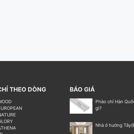
CHỈ THEO DÒNG
BÁO GIÁ
 WOOD
Phào chỉ Hàn Quố
 EUROPEAN
gì?
 NATURE
 GLORY
Nhà ở hướng Tây(
 ATHENA