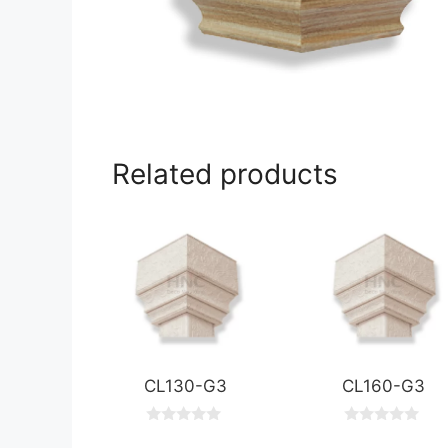
Related products
CL130-G3
CL160-G3
0
0
o
o