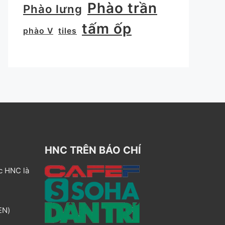
Phào trần
Phào lưng
tấm ốp
phào V
tiles
HNC TRÊN BÁO CHÍ
c HNC là
EN)