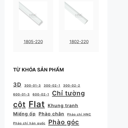
1805-220
1802-220
TỪ KHÓA SẢN PHẨM
3D
300-01-3
300-02-1
300-02-2
Chỉ tường
600-01-3
600-02-1
Flat
cột
Khung tranh
Miếng ốp
Phào chân
Phào chỉ HNC
Phào góc
Phào chỉ hàn quốc