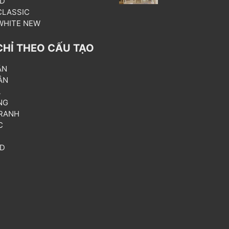
3D
 CLASSIC
 WHITE NEW
CHỈ THEO CẤU TẠO
ẦN
ÂN
L
NG
RANH
C
T
3D
P