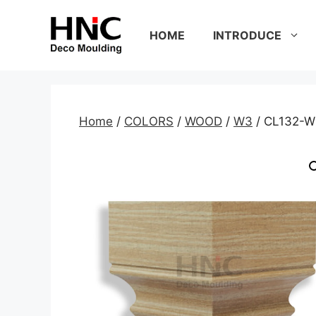
Skip
to
HOME
INTRODUCE
content
Home
/
COLORS
/
WOOD
/
W3
/ CL132-W