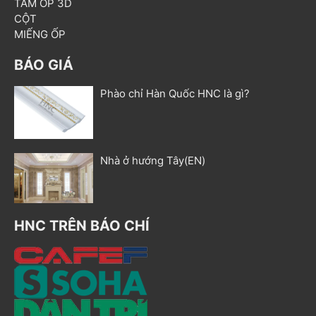
TẤM ỐP 3D
CỘT
MIẾNG ỐP
BÁO GIÁ
Phào chỉ Hàn Quốc HNC là gì?
Nhà ở hướng Tây(EN)
HNC TRÊN BÁO CHÍ