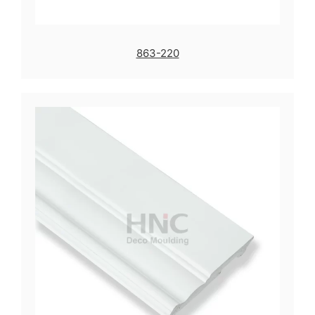
863-220