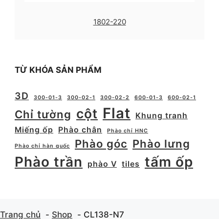
1802-220
TỪ KHÓA SẢN PHẨM
3D
300-01-3
300-02-1
300-02-2
600-01-3
600-02-1
Flat
cột
Chỉ tường
Khung tranh
Miếng ốp
Phào chân
Phào chỉ HNC
Phào góc
Phào lưng
Phào chỉ hàn quốc
Phào trần
tấm ốp
phào V
tiles
Trang chủ
Shop
CL138-N7