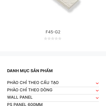
F45-G2
0
o
u
t
o
f
5
DANH MỤC SẢN PHẨM
PHÀO CHỈ THEO CẤU TẠO
PHÀO CHỈ THEO DÒNG
WALL PANEL
PS PANEL 600MM