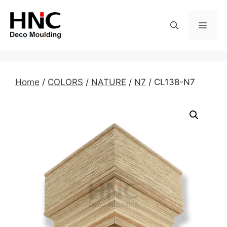
Skip
to
MEN
content
Home
/
COLORS
/
NATURE
/
N7
/ CL138-N7