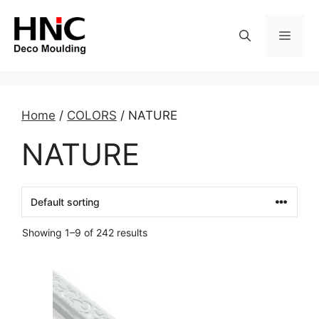
Skip
to
MEN
content
Home
/
COLORS
/ NATURE
NATURE
Showing 1–9 of 242 results