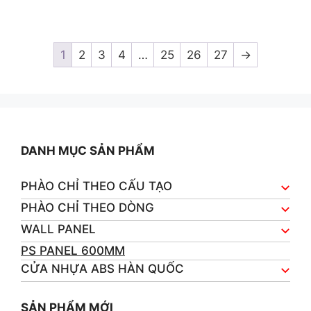
0
o
u
t
o
1
2
3
4
…
25
26
27
→
f
5
DANH MỤC SẢN PHẨM
PHÀO CHỈ THEO CẤU TẠO
PHÀO CHỈ THEO DÒNG
WALL PANEL
PS PANEL 600MM
CỬA NHỰA ABS HÀN QUỐC
SẢN PHẨM MỚI