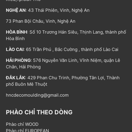
NGHỆ AN
: 43 Thái Phiên, Vinh, Nghệ An
73 Phan Bội Châu, Vinh, Nghệ An
HÒA BÌNH
: Số 10 Trương Hán Siêu, Thịnh Lang, thành phố
Hòa Bình
LÀO CAI
: 65 Trần Phú , Bắc Cường , thành phố Lào Cai
HẢI PHÒNG
: 576 Nguyễn Văn Linh, Vĩnh Niệm, quận Lê
Chân, Hải Phòng
ĐẮK LẮK
: 429 Phan Chu Trinh, Phường Tân Lợi, Thành
phố Buôn Mê Thuột
hncdecomoulding@gmail.com
PHÀO CHỈ THEO DÒNG
Phào chỉ WOOD
Phào chỉ EUROPEAN