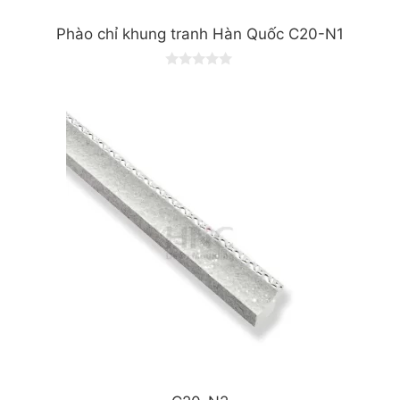
Phào chỉ khung tranh Hàn Quốc C20-N1
0
o
u
t
o
f
5