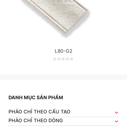
L80-G2
0
o
u
t
o
f
5
DANH MỤC SẢN PHẨM
PHÀO CHỈ THEO CẤU TẠO
PHÀO CHỈ THEO DÒNG