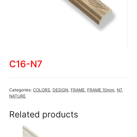
C16-N7
Categories:
COLORS
,
DESIGN
,
FRAME
,
FRAME 10mm
,
N7
,
NATURE
Related products