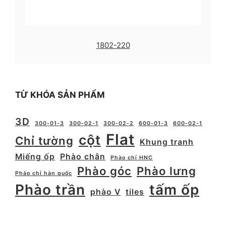
1802-220
TỪ KHÓA SẢN PHẨM
3D
300-01-3
300-02-1
300-02-2
600-01-3
600-02-1
Flat
cột
Chỉ tường
Khung tranh
Miếng ốp
Phào chân
Phào chỉ HNC
Phào góc
Phào lưng
Phào chỉ hàn quốc
Phào trần
tấm ốp
phào V
tiles