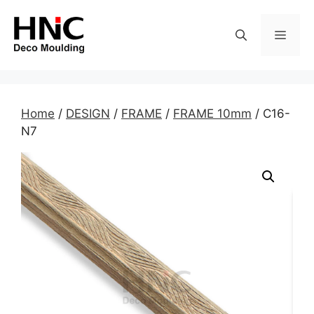
Skip
to
MEN
content
Home
/
DESIGN
/
FRAME
/
FRAME 10mm
/ C16-
N7