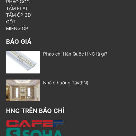
PHÀO GÓC
TẤM FLAT
TẤM ỐP 3D
CỘT
MIẾNG ỐP
BÁO GIÁ
Phào chỉ Hàn Quốc HNC là gì?
Nhà ở hướng Tây(EN)
HNC TRÊN BÁO CHÍ