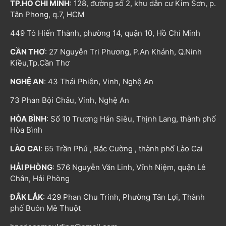
TP.HỒ CHÍ MINH
: 128, đường số 2, khu dân cư Kim Sơn, p.
Tân Phong, q.7, HCM
449 Tô Hiến Thành, phường 14, quận 10, Hồ Chí Minh
CẦN THƠ
: 27 Nguyễn Tri Phương, P.An Khánh, Q.Ninh
Kiều,Tp.Cần Thơ
NGHỆ AN
: 43 Thái Phiên, Vinh, Nghệ An
73 Phan Bội Châu, Vinh, Nghệ An
HÒA BÌNH
: Số 10 Trương Hán Siêu, Thịnh Lang, thành phố
Hòa Bình
LÀO CAI
: 65 Trần Phú , Bắc Cường , thành phố Lào Cai
HẢI PHÒNG
: 576 Nguyễn Văn Linh, Vĩnh Niệm, quận Lê
Chân, Hải Phòng
ĐẮK LẮK
: 429 Phan Chu Trinh, Phường Tân Lợi, Thành
phố Buôn Mê Thuột