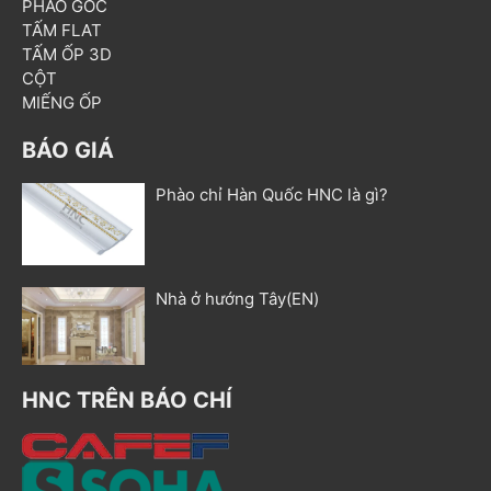
PHÀO GÓC
TẤM FLAT
TẤM ỐP 3D
CỘT
MIẾNG ỐP
BÁO GIÁ
Phào chỉ Hàn Quốc HNC là gì?
Nhà ở hướng Tây(EN)
HNC TRÊN BÁO CHÍ