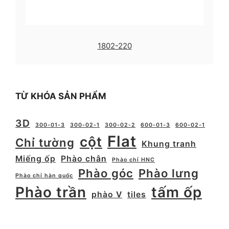
1802-220
TỪ KHÓA SẢN PHẨM
3D
300-01-3
300-02-1
300-02-2
600-01-3
600-02-1
Flat
cột
Chỉ tường
Khung tranh
Miếng ốp
Phào chân
Phào chỉ HNC
Phào góc
Phào lưng
Phào chỉ hàn quốc
Phào trần
tấm ốp
phào V
tiles