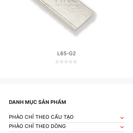
L65-G2
0
o
u
t
o
f
5
DANH MỤC SẢN PHẨM
PHÀO CHỈ THEO CẤU TẠO
PHÀO CHỈ THEO DÒNG