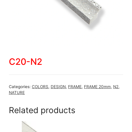
C20-N2
Categories:
COLORS
,
DESIGN
,
FRAME
,
FRAME 20mm
,
N2
,
NATURE
Related products