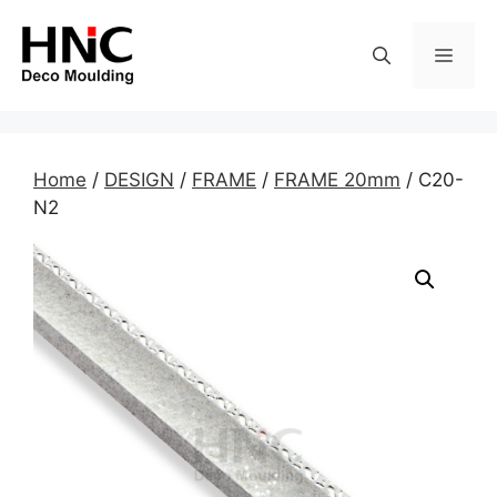
Skip
to
MEN
content
Home
/
DESIGN
/
FRAME
/
FRAME 20mm
/ C20-
N2