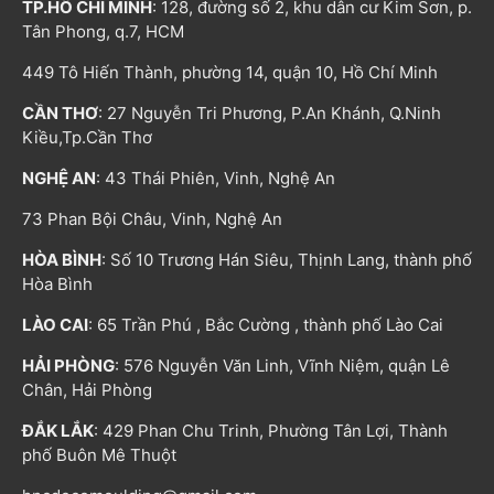
TP.HỒ CHÍ MINH
: 128, đường số 2, khu dân cư Kim Sơn, p.
Tân Phong, q.7, HCM
449 Tô Hiến Thành, phường 14, quận 10, Hồ Chí Minh
CẦN THƠ
: 27 Nguyễn Tri Phương, P.An Khánh, Q.Ninh
Kiều,Tp.Cần Thơ
NGHỆ AN
: 43 Thái Phiên, Vinh, Nghệ An
73 Phan Bội Châu, Vinh, Nghệ An
HÒA BÌNH
: Số 10 Trương Hán Siêu, Thịnh Lang, thành phố
Hòa Bình
LÀO CAI
: 65 Trần Phú , Bắc Cường , thành phố Lào Cai
HẢI PHÒNG
: 576 Nguyễn Văn Linh, Vĩnh Niệm, quận Lê
Chân, Hải Phòng
ĐẮK LẮK
: 429 Phan Chu Trinh, Phường Tân Lợi, Thành
phố Buôn Mê Thuột