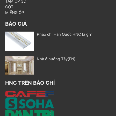
TẤM ỐP 3D
CỘT
MIẾNG ỐP
BÁO GIÁ
Phào chỉ Hàn Quốc HNC là gì?
Nhà ở hướng Tây(EN)
HNC TRÊN BÁO CHÍ