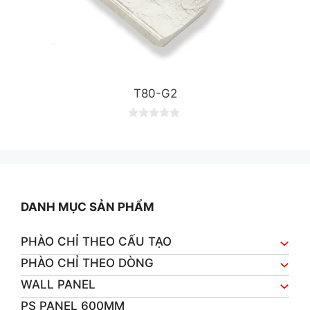
T80-G2
0
o
u
t
o
f
5
DANH MỤC SẢN PHẨM
PHÀO CHỈ THEO CẤU TẠO
PHÀO CHỈ THEO DÒNG
WALL PANEL
PS PANEL 600MM