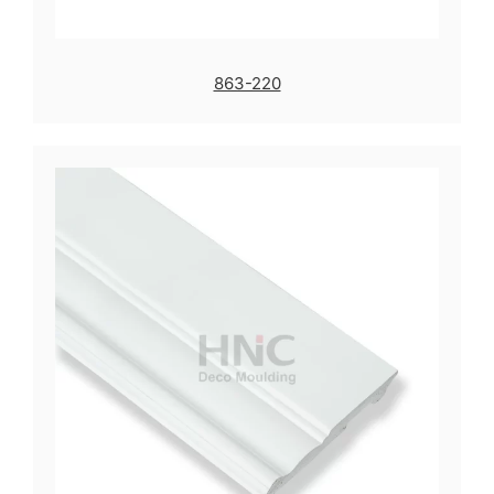
863-220