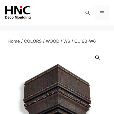
Skip
to
MEN
content
Home
/
COLORS
/
WOOD
/
W6
/ CL160-W6