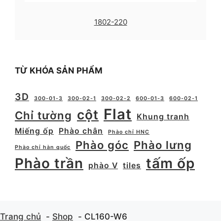
1802-220
TỪ KHÓA SẢN PHẨM
3D
300-01-3
300-02-1
300-02-2
600-01-3
600-02-1
Flat
cột
Chỉ tường
Khung tranh
Miếng ốp
Phào chân
Phào chỉ HNC
Phào góc
Phào lưng
Phào chỉ hàn quốc
Phào trần
tấm ốp
phào V
tiles
Trang chủ
Shop
CL160-W6