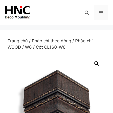
Skip
to
MEN
content
Trang chủ
/
Phào chỉ theo dòng
/
Phào chỉ
WOOD
/
W6
/ Cột CL160-W6