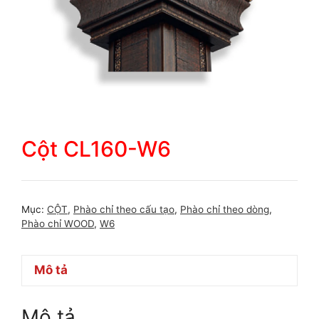
Cột CL160-W6
Mục:
CỘT
,
Phào chỉ theo cấu tạo
,
Phào chỉ theo dòng
,
Phào chỉ WOOD
,
W6
Mô tả
Mô tả