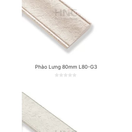
Phào Lưng 80mm L80-G3
0
o
u
t
o
f
5