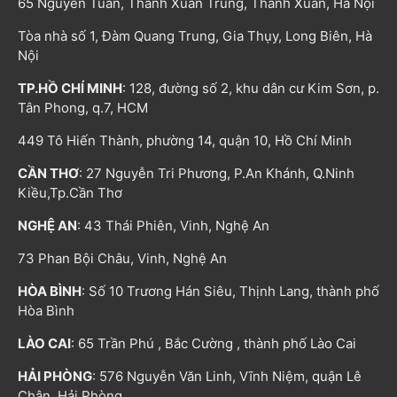
65 Nguyễn Tuân, Thanh Xuân Trung, Thanh Xuân, Hà Nội
Tòa nhà số 1, Đàm Quang Trung, Gia Thụy, Long Biên, Hà
Nội
TP.HỒ CHÍ MINH
: 128, đường số 2, khu dân cư Kim Sơn, p.
Tân Phong, q.7, HCM
449 Tô Hiến Thành, phường 14, quận 10, Hồ Chí Minh
CẦN THƠ
: 27 Nguyễn Tri Phương, P.An Khánh, Q.Ninh
Kiều,Tp.Cần Thơ
NGHỆ AN
: 43 Thái Phiên, Vinh, Nghệ An
73 Phan Bội Châu, Vinh, Nghệ An
HÒA BÌNH
: Số 10 Trương Hán Siêu, Thịnh Lang, thành phố
Hòa Bình
LÀO CAI
: 65 Trần Phú , Bắc Cường , thành phố Lào Cai
HẢI PHÒNG
: 576 Nguyễn Văn Linh, Vĩnh Niệm, quận Lê
Chân, Hải Phòng