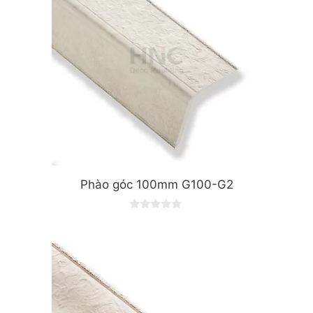
Phào góc 100mm G100-G2
0
o
u
t
o
f
5