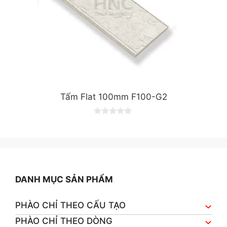
Tấm Flat 100mm F100-G2
0
o
u
t
o
f
5
DANH MỤC SẢN PHẨM
PHÀO CHỈ THEO CẤU TẠO
PHÀO CHỈ THEO DÒNG