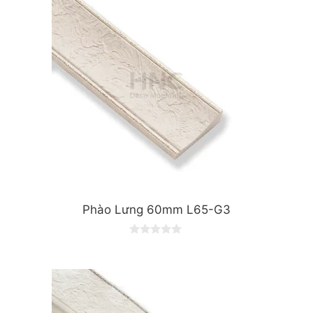
Phào Lưng 60mm L65-G3
0
o
u
t
o
f
5