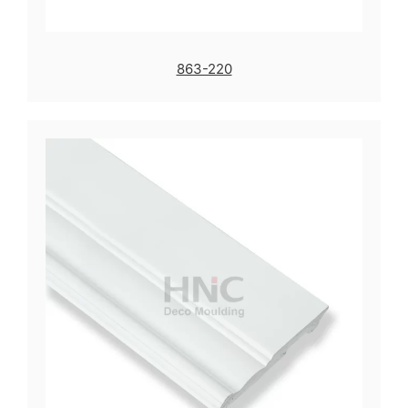
863-220