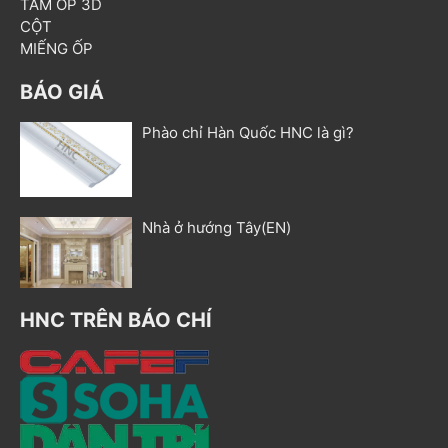
TẤM ỐP 3D
CỘT
MIẾNG ỐP
BÁO GIÁ
Phào chỉ Hàn Quốc HNC là gì?
Nhà ở hướng Tây(EN)
HNC TRÊN BÁO CHÍ