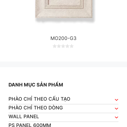
MO200-G3
0
o
u
t
o
f
5
DANH MỤC SẢN PHẨM
PHÀO CHỈ THEO CẤU TẠO
PHÀO CHỈ THEO DÒNG
WALL PANEL
PS PANEL 600MM