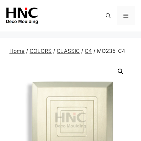
Skip
to
MEN
content
Home
/
COLORS
/
CLASSIC
/
C4
/ MO235-C4