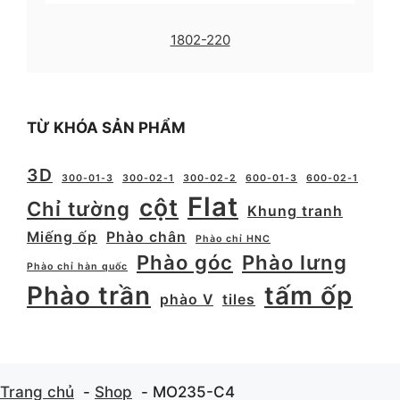
1802-220
TỪ KHÓA SẢN PHẨM
3D
300-01-3
300-02-1
300-02-2
600-01-3
600-02-1
Flat
cột
Chỉ tường
Khung tranh
Miếng ốp
Phào chân
Phào chỉ HNC
Phào góc
Phào lưng
Phào chỉ hàn quốc
Phào trần
tấm ốp
phào V
tiles
Trang chủ
Shop
MO235-C4