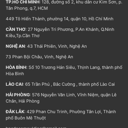
TP.HỒ CHÍ MINH
: 128, đường số 2, khu dân cư Kim Sơn, p.
Tân Phong, q.7, HCM
449 Tô Hiến Thành, phường 14, quận 10, Hồ Chí Minh
CẦN THƠ
: 27 Nguyễn Tri Phương, P.An Khánh, Q.Ninh
Kiều,Tp.Cần Thơ
NGHỆ AN
: 43 Thái Phiên, Vinh, Nghệ An
73 Phan Bội Châu, Vinh, Nghệ An
HÒA BÌNH
: Số 10 Trương Hán Siêu, Thịnh Lang, thành phố
Hòa Bình
LÀO CAI
: 65 Trần Phú , Bắc Cường , thành phố Lào Cai
HẢI PHÒNG
: 576 Nguyễn Văn Linh, Vĩnh Niệm, quận Lê
Chân, Hải Phòng
ĐẮK LẮK
: 429 Phan Chu Trinh, Phường Tân Lợi, Thành
phố Buôn Mê Thuột