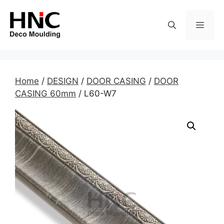
Skip
to
MEN
content
Home
/
DESIGN
/
DOOR CASING
/
DOOR
CASING 60mm
/ L60-W7