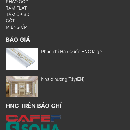
PHÀO GÓC
TẤM FLAT
TẤM ỐP 3D
CỘT
MIẾNG ỐP
BÁO GIÁ
Phào chỉ Hàn Quốc HNC là gì?
Nhà ở hướng Tây(EN)
HNC TRÊN BÁO CHÍ