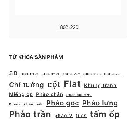
1802-220
TỪ KHÓA SẢN PHẨM
3D
300-01-3
300-02-1
300-02-2
600-01-3
600-02-1
Flat
cột
Chỉ tường
Khung tranh
Miếng ốp
Phào chân
Phào chỉ HNC
Phào góc
Phào lưng
Phào chỉ hàn quốc
Phào trần
tấm ốp
phào V
tiles