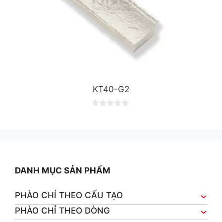
KT40-G2
0
o
u
t
o
f
5
DANH MỤC SẢN PHẨM
PHÀO CHỈ THEO CẤU TẠO
PHÀO CHỈ THEO DÒNG