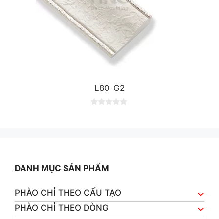
L80-G2
0
o
u
t
o
f
5
DANH MỤC SẢN PHẨM
PHÀO CHỈ THEO CẤU TẠO
PHÀO CHỈ THEO DÒNG