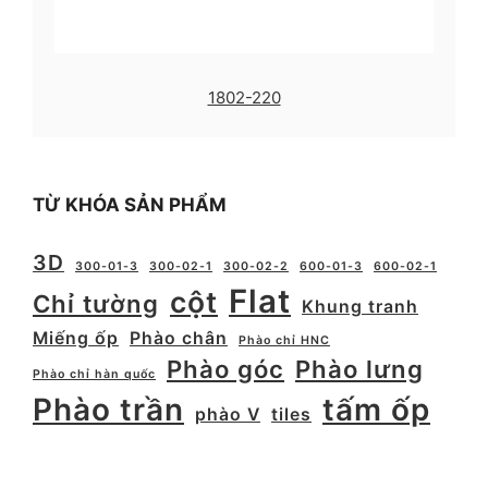
1802-220
TỪ KHÓA SẢN PHẨM
3D
300-01-3
300-02-1
300-02-2
600-01-3
600-02-1
Flat
cột
Chỉ tường
Khung tranh
Miếng ốp
Phào chân
Phào chỉ HNC
Phào góc
Phào lưng
Phào chỉ hàn quốc
Phào trần
tấm ốp
phào V
tiles