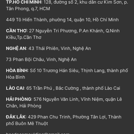
TP.HỒ CHÍ MINH
: 128, đường số 2, khu dân cư Kim Sơn, p.
Tân Phong, q.7, HCM
449 Tô Hiến Thành, phường 14, quận 10, Hồ Chí Minh
CẦN THƠ
: 27 Nguyễn Tri Phương, P.An Khánh, Q.Ninh
Kiều,Tp.Cần Thơ
NGHỆ AN
: 43 Thái Phiên, Vinh, Nghệ An
73 Phan Bội Châu, Vinh, Nghệ An
HÒA BÌNH
: Số 10 Trương Hán Siêu, Thịnh Lang, thành phố
Hòa Bình
LÀO CAI
: 65 Trần Phú , Bắc Cường , thành phố Lào Cai
HẢI PHÒNG
: 576 Nguyễn Văn Linh, Vĩnh Niệm, quận Lê
Chân, Hải Phòng
ĐẮK LẮK
: 429 Phan Chu Trinh, Phường Tân Lợi, Thành
phố Buôn Mê Thuột