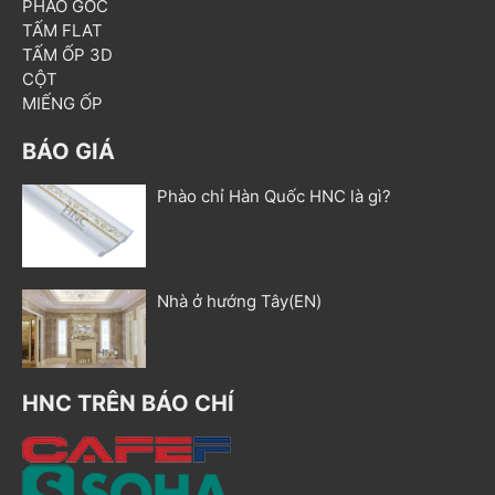
PHÀO GÓC
TẤM FLAT
TẤM ỐP 3D
CỘT
MIẾNG ỐP
BÁO GIÁ
Phào chỉ Hàn Quốc HNC là gì?
Nhà ở hướng Tây(EN)
HNC TRÊN BÁO CHÍ