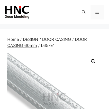
Skip
to
MEN
content
Home
/
DESIGN
/
DOOR CASING
/
DOOR
CASING 60mm
/ L65-E1