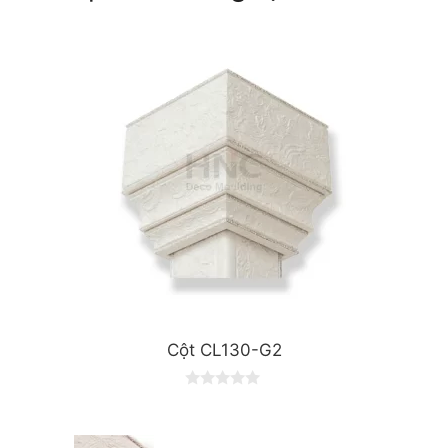
Cột CL130-G2
0
o
u
t