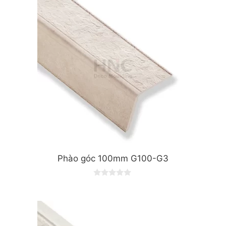
o
f
5
Phào góc 100mm G100-G3
0
o
u
t
o
f
5