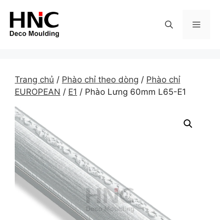
Skip
to
MEN
content
Trang chủ
/
Phào chỉ theo dòng
/
Phào chỉ
EUROPEAN
/
E1
/ Phào Lưng 60mm L65-E1