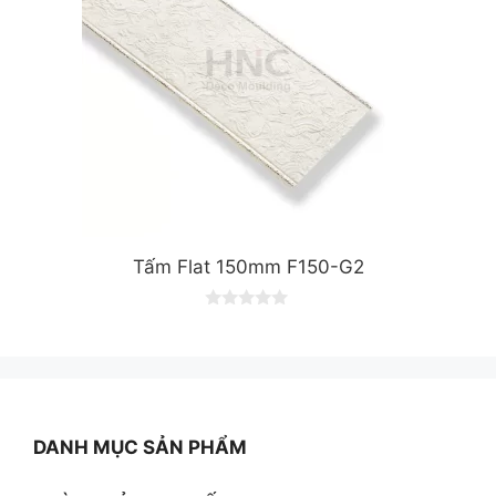
Tấm Flat 150mm F150-G2
0
o
u
t
o
f
5
DANH MỤC SẢN PHẨM