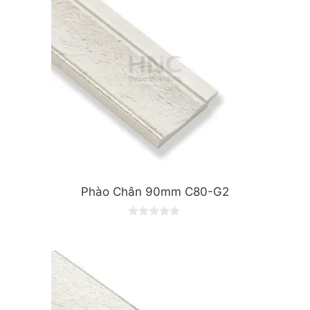
Phào Chân 90mm C80-G2
0
o
u
t
o
f
5