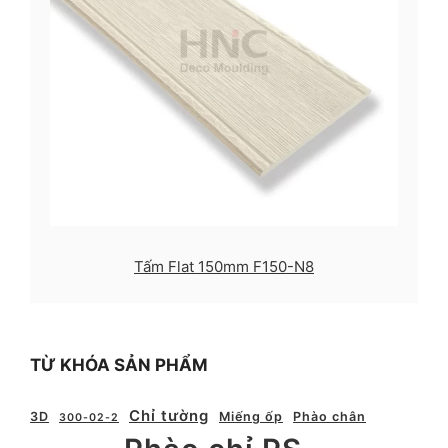
Tấm Flat 150mm F150-N8
TỪ KHÓA SẢN PHẨM
Chỉ tường
3D
Miếng ốp
Phào chân
300-02-2