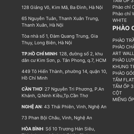
TẤM ỐP 
Phào chỉ
128 Giảng Võ, Kim Mã, Ba Đình, Hà Nội
Phào chỉ
65 Nguyễn Tuân, Thanh Xuân Trung,
WHITE
Thanh Xuân, Hà Nội
PHÀO 
Tòa nhà số 1, Đàm Quang Trung, Gia
PHÀO TR
Thụy, Long Biên, Hà Nội
PHÀO CH
ART WAL
TP.HỒ CHÍ MINH
: 128, đường số 2, khu
PHÀO LƯ
dân cư Kim Sơn, p. Tân Phong, q.7, HCM
KHUNG T
449 Tô Hiến Thành, phường 14, quận 10,
PHÀO GÓ
Hồ Chí Minh
TẤM FLA
TẤM ỐP 
CẦN THƠ
: 27 Nguyễn Tri Phương, P.An
CỘT
Khánh, Q.Ninh Kiều,Tp.Cần Thơ
MIẾNG Ố
NGHỆ AN
: 43 Thái Phiên, Vinh, Nghệ An
73 Phan Bội Châu, Vinh, Nghệ An
HÒA BÌNH
: Số 10 Trương Hán Siêu,