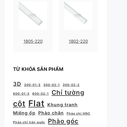
1805-220
1802-220
TỪ KHÓA SẢN PHẨM
3D
300-01-3
300-02-1
300-02-2
Chỉ tường
600-01-3
600-02-1
Flat
cột
Khung tranh
Miếng ốp
Phào chân
Phào chỉ HNC
Phào góc
Phào chỉ hàn quốc