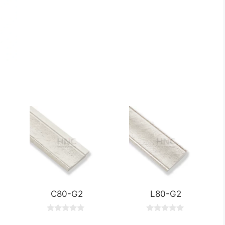
C80-G2
L80-G2
0
0
o
o