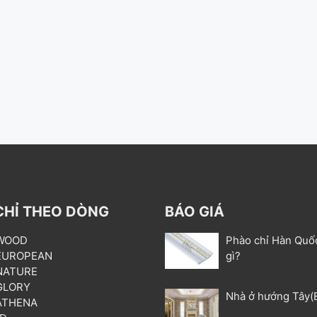
CHỈ THEO DÒNG
BÁO GIÁ
 WOOD
Phào chỉ Hàn Quố
 EUROPEAN
gì?
 NATURE
 GLORY
Nhà ở hướng Tây(
 ATHENA