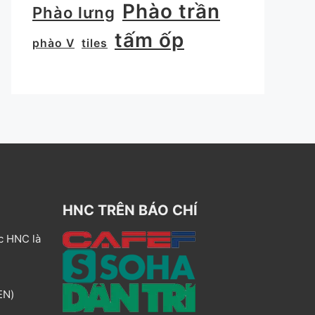
Phào trần
Phào lưng
tấm ốp
phào V
tiles
HNC TRÊN BÁO CHÍ
c HNC là
EN)