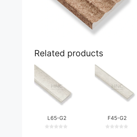
Related products
L65-G2
F45-G2
0
0
o
o