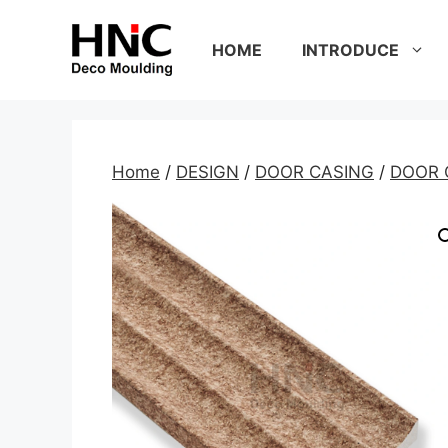
Skip
to
HOME
INTRODUCE
content
Home
/
DESIGN
/
DOOR CASING
/
DOOR 