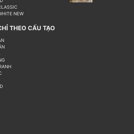
3D
 CLASSIC
 WHITE NEW
CHỈ THEO CẤU TẠO
ẦN
ÂN
L
NG
RANH
C
T
3D
P