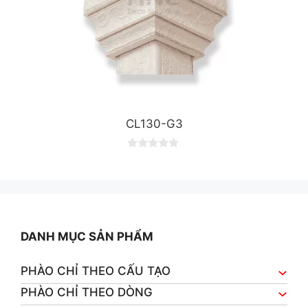
CL130-G3
0
o
u
t
o
f
5
DANH MỤC SẢN PHẨM
PHÀO CHỈ THEO CẤU TẠO
PHÀO CHỈ THEO DÒNG