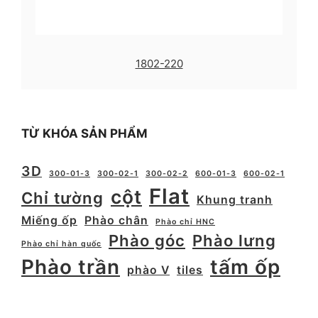
1802-220
TỪ KHÓA SẢN PHẨM
3D
300-01-3
300-02-1
300-02-2
600-01-3
600-02-1
Flat
cột
Chỉ tường
Khung tranh
Miếng ốp
Phào chân
Phào chỉ HNC
Phào góc
Phào lưng
Phào chỉ hàn quốc
Phào trần
tấm ốp
phào V
tiles