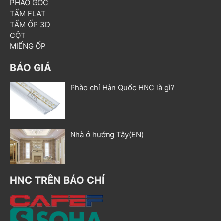
PHÀO GÓC
TẤM FLAT
TẤM ỐP 3D
CỘT
MIẾNG ỐP
BÁO GIÁ
Phào chỉ Hàn Quốc HNC là gì?
Nhà ở hướng Tây(EN)
HNC TRÊN BÁO CHÍ