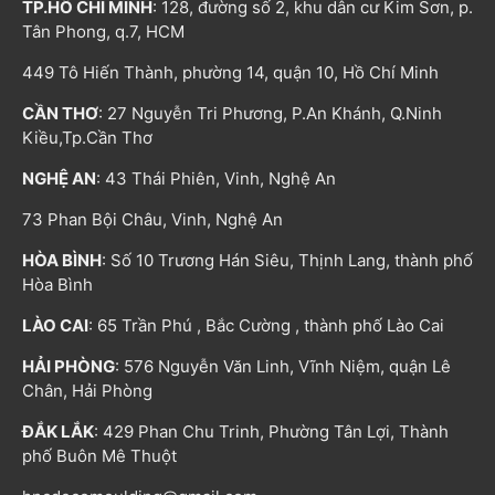
TP.HỒ CHÍ MINH
: 128, đường số 2, khu dân cư Kim Sơn, p.
Tân Phong, q.7, HCM
449 Tô Hiến Thành, phường 14, quận 10, Hồ Chí Minh
CẦN THƠ
: 27 Nguyễn Tri Phương, P.An Khánh, Q.Ninh
Kiều,Tp.Cần Thơ
NGHỆ AN
: 43 Thái Phiên, Vinh, Nghệ An
73 Phan Bội Châu, Vinh, Nghệ An
HÒA BÌNH
: Số 10 Trương Hán Siêu, Thịnh Lang, thành phố
Hòa Bình
LÀO CAI
: 65 Trần Phú , Bắc Cường , thành phố Lào Cai
HẢI PHÒNG
: 576 Nguyễn Văn Linh, Vĩnh Niệm, quận Lê
Chân, Hải Phòng
ĐẮK LẮK
: 429 Phan Chu Trinh, Phường Tân Lợi, Thành
phố Buôn Mê Thuột