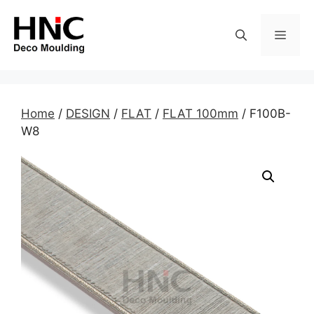
Skip
to
MEN
content
Home
/
DESIGN
/
FLAT
/
FLAT 100mm
/ F100B-
W8