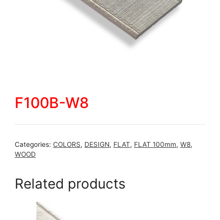
F100B-W8
Categories:
COLORS
,
DESIGN
,
FLAT
,
FLAT 100mm
,
W8
,
WOOD
Related products