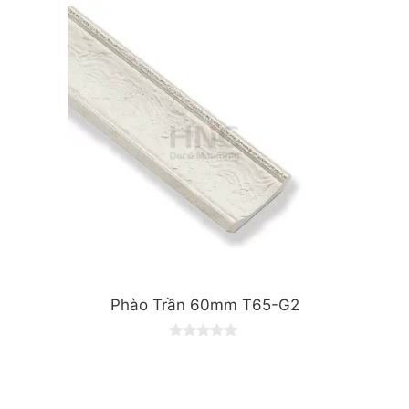
t
o
f
5
Phào Trần 60mm T65-G2
0
o
u
t
o