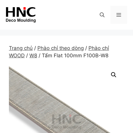
Skip
to
MEN
content
Trang chủ
/
Phào chỉ theo dòng
/
Phào chỉ
WOOD
/
W8
/ Tấm Flat 100mm F100B-W8