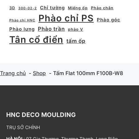
Chỉ tường
3D
Miếng ốp
Phào chân
300-02-2
Phào chỉ PS
Phào góc
Phào chỉ HNC
Phào trần
Phào lưng
phào V
Tân cổ điển
tấm ốp
Trang chủ
Shop
Tấm Flat 100mm F100B-W8
HNC DECO MOULDING
TRỤ SỞ CHÍNH
HÀ NỘI
: 97 Gia Thượng, Thượng Thanh, Long Biên