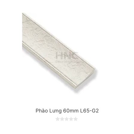
0
o
u
t
o
f
5
Phào Lưng 60mm L65-G2
0
o
u