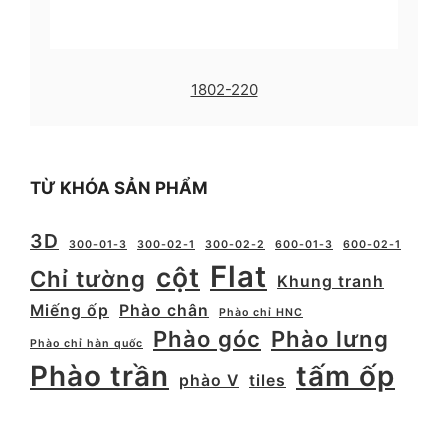
1802-220
TỪ KHÓA SẢN PHẨM
3D
300-01-3
300-02-1
300-02-2
600-01-3
600-02-1
Flat
cột
Chỉ tường
Khung tranh
Miếng ốp
Phào chân
Phào chỉ HNC
Phào góc
Phào lưng
Phào chỉ hàn quốc
Phào trần
tấm ốp
phào V
tiles