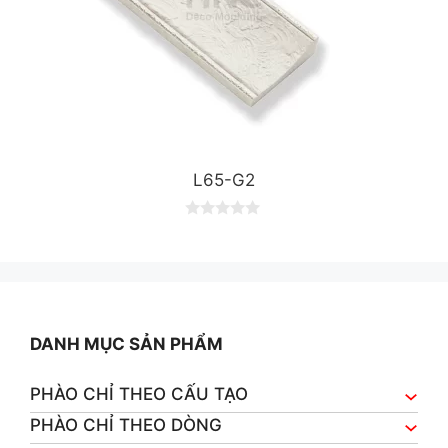
L65-G2
0
o
u
t
o
f
5
DANH MỤC SẢN PHẨM
PHÀO CHỈ THEO CẤU TẠO
PHÀO CHỈ THEO DÒNG