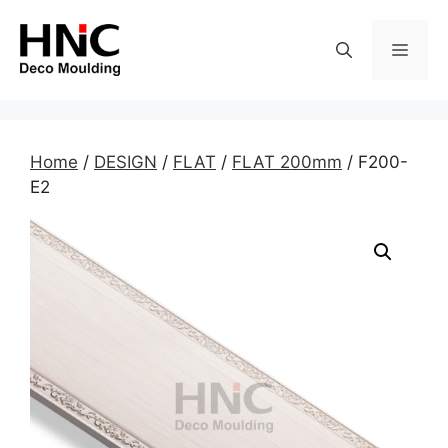
Skip
to
MEN
content
Home
/
DESIGN
/
FLAT
/
FLAT 200mm
/ F200-
E2