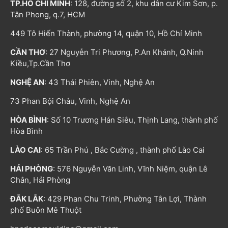
TP.HỒ CHÍ MINH
: 128, đường số 2, khu dân cư Kim Sơn, p.
Tân Phong, q.7, HCM
449 Tô Hiến Thành, phường 14, quận 10, Hồ Chí Minh
CẦN THƠ
: 27 Nguyễn Tri Phương, P.An Khánh, Q.Ninh
Kiều,Tp.Cần Thơ
NGHỆ AN
: 43 Thái Phiên, Vinh, Nghệ An
73 Phan Bội Châu, Vinh, Nghệ An
HÒA BÌNH
: Số 10 Trương Hán Siêu, Thịnh Lang, thành phố
Hòa Bình
LÀO CAI
: 65 Trần Phú , Bắc Cường , thành phố Lào Cai
HẢI PHÒNG
: 576 Nguyễn Văn Linh, Vĩnh Niệm, quận Lê
Chân, Hải Phòng
ĐẮK LẮK
: 429 Phan Chu Trinh, Phường Tân Lợi, Thành
phố Buôn Mê Thuột