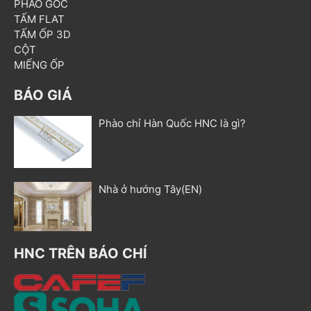
PHÀO GÓC
TẤM FLAT
TẤM ỐP 3D
CỘT
MIẾNG ỐP
BÁO GIÁ
Phào chỉ Hàn Quốc HNC là gì?
Nhà ở hướng Tây(EN)
HNC TRÊN BÁO CHÍ