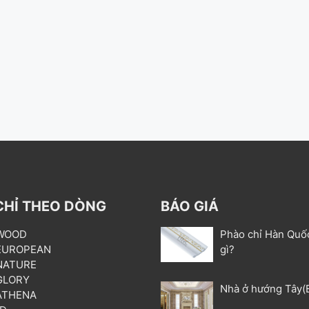
CHỈ THEO DÒNG
BÁO GIÁ
 WOOD
Phào chỉ Hàn Quố
 EUROPEAN
gì?
 NATURE
 GLORY
Nhà ở hướng Tây(
 ATHENA