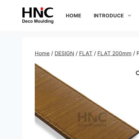
Skip
to
HOME
INTRODUCE
content
Home
/
DESIGN
/
FLAT
/
FLAT 200mm
/ 