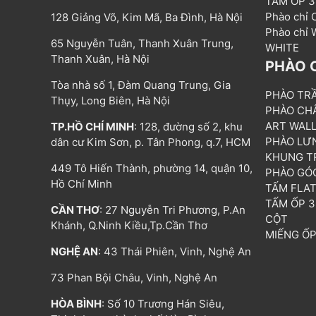
TẤM ỐP 
Phào chỉ
128 Giảng Võ, Kim Mã, Ba Đình, Hà Nội
Phào chỉ
65 Nguyễn Tuân, Thanh Xuân Trung,
WHITE
Thanh Xuân, Hà Nội
PHÀO 
Tòa nhà số 1, Đàm Quang Trung, Gia
PHÀO TR
Thụy, Long Biên, Hà Nội
PHÀO CH
ART WAL
TP.HỒ CHÍ MINH
: 128, đường số 2, khu
PHÀO LƯ
dân cư Kim Sơn, p. Tân Phong, q.7, HCM
KHUNG T
449 Tô Hiến Thành, phường 14, quận 10,
PHÀO GÓ
Hồ Chí Minh
TẤM FLA
TẤM ỐP 
CẦN THƠ
: 27 Nguyễn Tri Phương, P.An
CỘT
Khánh, Q.Ninh Kiều,Tp.Cần Thơ
MIẾNG Ố
NGHỆ AN
: 43 Thái Phiên, Vinh, Nghệ An
73 Phan Bội Châu, Vinh, Nghệ An
HÒA BÌNH
: Số 10 Trương Hán Siêu,