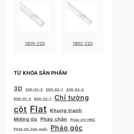
1805-220
1802-220
TỪ KHÓA SẢN PHẨM
3D
300-01-3
300-02-1
300-02-2
Chỉ tường
600-01-3
600-02-1
Flat
cột
Khung tranh
Miếng ốp
Phào chân
Phào chỉ HNC
Phào góc
Phào chỉ hàn quốc