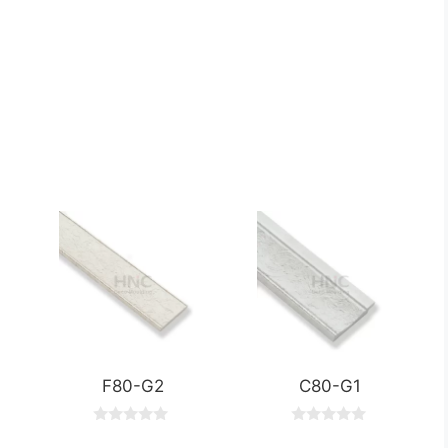
F80-G2
C80-G1
0
0
o
o