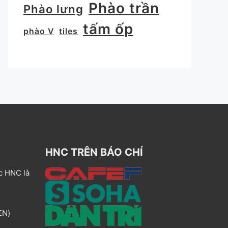
Phào trần
Phào lưng
tấm ốp
phào V
tiles
HNC TRÊN BÁO CHÍ
c HNC là
EN)