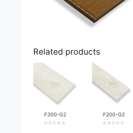
Related products
F300-G2
F200-G2
0
0
o
o