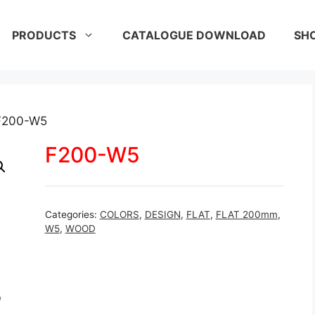
PRODUCTS
CATALOGUE DOWNLOAD
SH
F200-W5
F200-W5
Categories:
COLORS
,
DESIGN
,
FLAT
,
FLAT 200mm
,
W5
,
WOOD