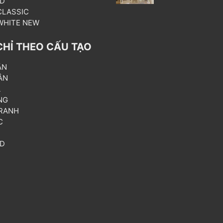
3D
 CLASSIC
 WHITE NEW
CHỈ THEO CẤU TẠO
ẦN
ÂN
L
NG
RANH
C
T
3D
P