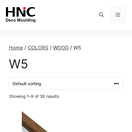
Skip
to
MEN
content
Home
/
COLORS
/
WOOD
/ W5
W5
Showing 1–9 of 36 results