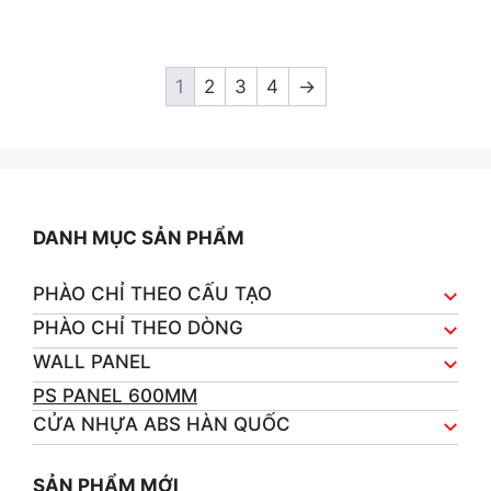
0
o
u
t
o
1
2
3
4
→
f
5
DANH MỤC SẢN PHẨM
PHÀO CHỈ THEO CẤU TẠO
PHÀO CHỈ THEO DÒNG
WALL PANEL
PS PANEL 600MM
CỬA NHỰA ABS HÀN QUỐC
SẢN PHẨM MỚI