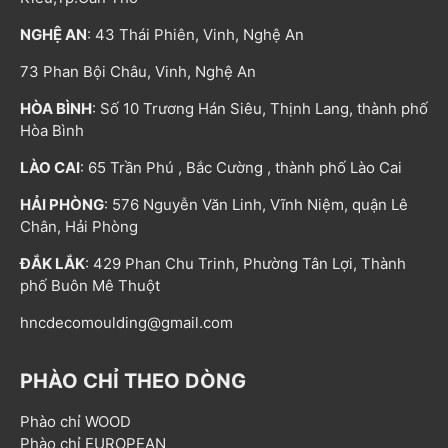
NGHỆ AN
: 43 Thái Phiên, Vinh, Nghệ An
73 Phan Bội Châu, Vinh, Nghệ An
HÒA BÌNH
: Số 10 Trương Hán Siêu, Thịnh Lang, thành phố
Hòa Bình
LÀO CAI
: 65 Trần Phú , Bắc Cường , thành phố Lào Cai
HẢI PHÒNG
: 576 Nguyễn Văn Linh, Vĩnh Niệm, quận Lê
Chân, Hải Phòng
ĐẮK LẮK
: 429 Phan Chu Trinh, Phường Tân Lợi, Thành
phố Buôn Mê Thuột
hncdecomoulding@gmail.com
PHÀO CHỈ THEO DÒNG
Phào chỉ WOOD
Phào chỉ EUROPEAN