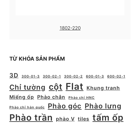
1802-220
TỪ KHÓA SẢN PHẨM
3D
300-01-3
300-02-1
300-02-2
600-01-3
600-02-1
Flat
cột
Chỉ tường
Khung tranh
Miếng ốp
Phào chân
Phào chỉ HNC
Phào góc
Phào lưng
Phào chỉ hàn quốc
Phào trần
tấm ốp
phào V
tiles