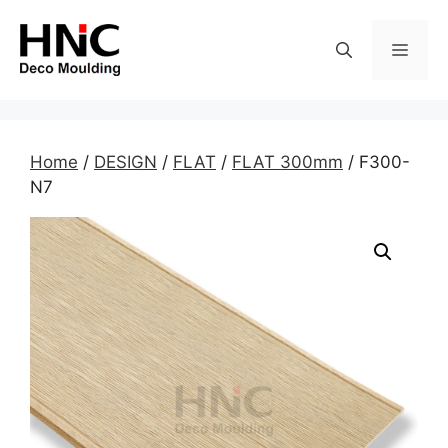
Skip
to
MEN
content
Home
/
DESIGN
/
FLAT
/
FLAT 300mm
/ F300-
N7