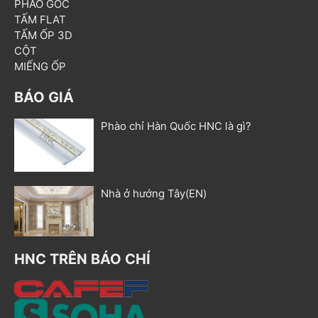
PHÀO GÓC
TẤM FLAT
TẤM ỐP 3D
CỘT
MIẾNG ỐP
BÁO GIÁ
Phào chỉ Hàn Quốc HNC là gì?
Nhà ở hướng Tây(EN)
HNC TRÊN BÁO CHÍ