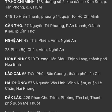
TP.HỒ CHÍ MINH
: 128, đường số 2, khu dân cư Kim Sơn, p.
Tân Phong, q.7, HCM
449 Tô Hiến Thành, phường 14, quận 10, Hồ Chí Minh
CẦN THƠ
: 27 Nguyễn Tri Phương, P.An Khánh, Q.Ninh
Kiều,Tp.Cần Thơ
NGHỆ AN
: 43 Thái Phiên, Vinh, Nghệ An
73 Phan Bội Châu, Vinh, Nghệ An
HÒA BÌNH
: Số 10 Trương Hán Siêu, Thịnh Lang, thành phố
Hòa Bình
LÀO CAI
: 65 Trần Phú , Bắc Cường , thành phố Lào Cai
HẢI PHÒNG
: 576 Nguyễn Văn Linh, Vĩnh Niệm, quận Lê
Chân, Hải Phòng
ĐẮK LẮK
: 429 Phan Chu Trinh, Phường Tân Lợi, Thành
phố Buôn Mê Thuột