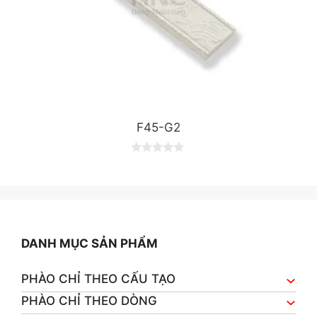
F45-G2
0
o
u
t
o
f
5
DANH MỤC SẢN PHẨM
PHÀO CHỈ THEO CẤU TẠO
PHÀO CHỈ THEO DÒNG