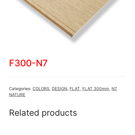
F300-N7
Categories:
COLORS
,
DESIGN
,
FLAT
,
FLAT 300mm
,
N7
,
NATURE
Related products