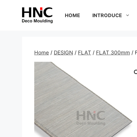
Skip
to
HOME
INTRODUCE
content
Home
/
DESIGN
/
FLAT
/
FLAT 300mm
/ 