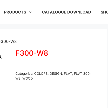
PRODUCTS
CATALOGUE DOWNLOAD
SH
F300-W8
F300-W8
Categories:
COLORS
,
DESIGN
,
FLAT
,
FLAT 300mm
,
W8
,
WOOD