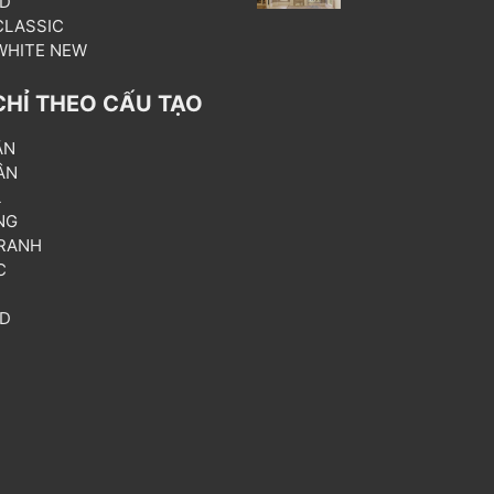
3D
 CLASSIC
 WHITE NEW
CHỈ THEO CẤU TẠO
ẦN
ÂN
L
NG
RANH
C
T
3D
P