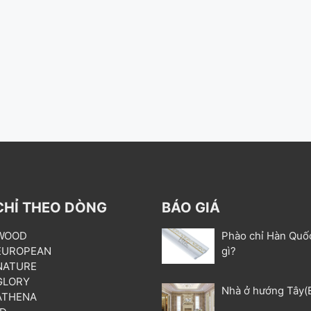
CHỈ THEO DÒNG
BÁO GIÁ
 WOOD
Phào chỉ Hàn Quố
 EUROPEAN
gì?
 NATURE
 GLORY
Nhà ở hướng Tây(
 ATHENA