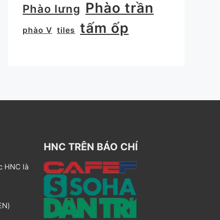
Phào trần
Phào lưng
tấm ốp
phào V
tiles
HNC TRÊN BÁO CHÍ
c HNC là
EN)