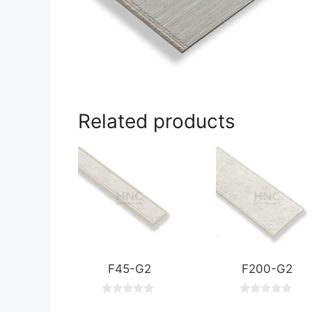
Related products
F45-G2
F200-G2
0
0
o
o