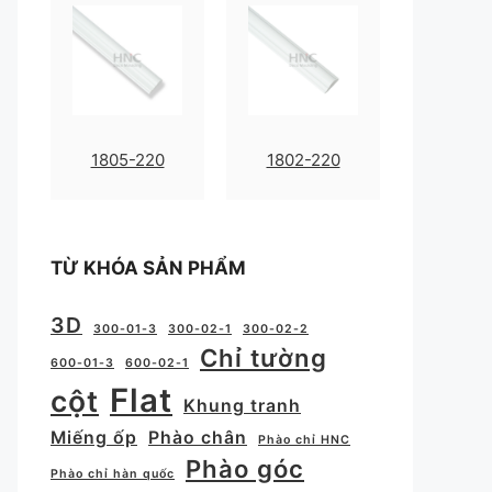
1805-220
1802-220
TỪ KHÓA SẢN PHẨM
3D
300-01-3
300-02-1
300-02-2
Chỉ tường
600-01-3
600-02-1
Flat
cột
Khung tranh
Miếng ốp
Phào chân
Phào chỉ HNC
Phào góc
Phào chỉ hàn quốc