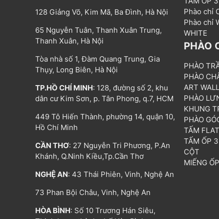
TẤM ỐP 
Phào chỉ
128 Giảng Võ, Kim Mã, Ba Đình, Hà Nội
Phào chỉ
65 Nguyễn Tuân, Thanh Xuân Trung,
WHITE
Thanh Xuân, Hà Nội
PHÀO 
Tòa nhà số 1, Đàm Quang Trung, Gia
PHÀO TR
Thụy, Long Biên, Hà Nội
PHÀO CH
ART WAL
TP.HỒ CHÍ MINH
: 128, đường số 2, khu
PHÀO LƯ
dân cư Kim Sơn, p. Tân Phong, q.7, HCM
KHUNG T
449 Tô Hiến Thành, phường 14, quận 10,
PHÀO GÓ
Hồ Chí Minh
TẤM FLA
TẤM ỐP 
CẦN THƠ
: 27 Nguyễn Tri Phương, P.An
CỘT
Khánh, Q.Ninh Kiều,Tp.Cần Thơ
MIẾNG Ố
NGHỆ AN
: 43 Thái Phiên, Vinh, Nghệ An
73 Phan Bội Châu, Vinh, Nghệ An
HÒA BÌNH
: Số 10 Trương Hán Siêu,