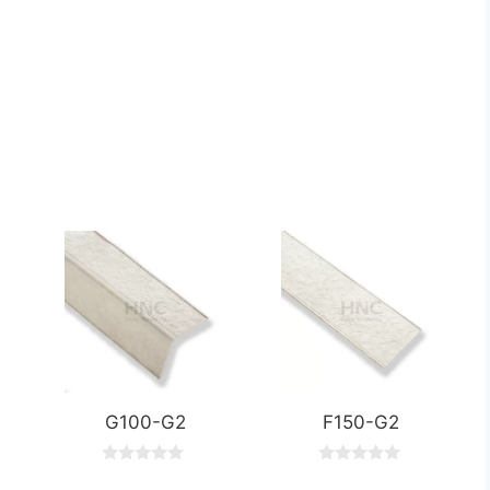
G100-G2
F150-G2
0
0
o
o