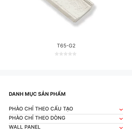
T65-G2
0
o
u
t
o
f
5
DANH MỤC SẢN PHẨM
PHÀO CHỈ THEO CẤU TẠO
PHÀO CHỈ THEO DÒNG
WALL PANEL