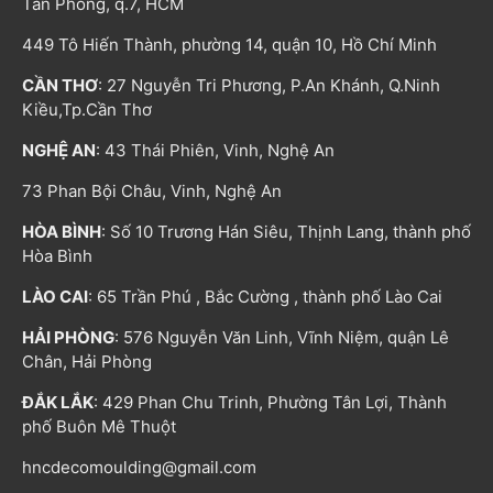
Tân Phong, q.7, HCM
449 Tô Hiến Thành, phường 14, quận 10, Hồ Chí Minh
CẦN THƠ
: 27 Nguyễn Tri Phương, P.An Khánh, Q.Ninh
Kiều,Tp.Cần Thơ
NGHỆ AN
: 43 Thái Phiên, Vinh, Nghệ An
73 Phan Bội Châu, Vinh, Nghệ An
HÒA BÌNH
: Số 10 Trương Hán Siêu, Thịnh Lang, thành phố
Hòa Bình
LÀO CAI
: 65 Trần Phú , Bắc Cường , thành phố Lào Cai
HẢI PHÒNG
: 576 Nguyễn Văn Linh, Vĩnh Niệm, quận Lê
Chân, Hải Phòng
ĐẮK LẮK
: 429 Phan Chu Trinh, Phường Tân Lợi, Thành
phố Buôn Mê Thuột
hncdecomoulding@gmail.com