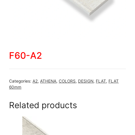
F60-A2
Categories:
A2
,
ATHENA
,
COLORS
,
DESIGN
,
FLAT
,
FLAT
60mm
Related products