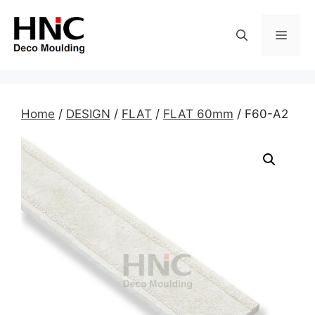
Skip
to
MEN
content
Home
/
DESIGN
/
FLAT
/
FLAT 60mm
/ F60-A2