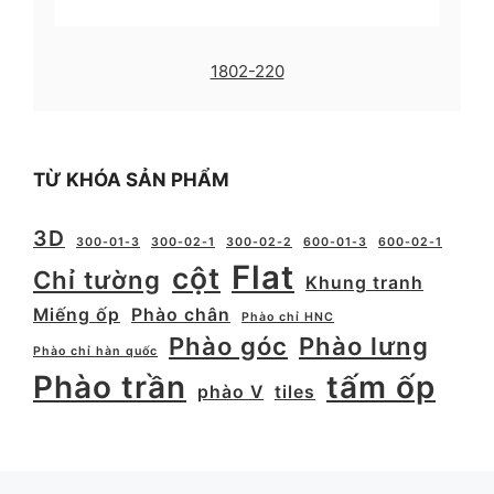
1802-220
TỪ KHÓA SẢN PHẨM
3D
300-01-3
300-02-1
300-02-2
600-01-3
600-02-1
Flat
cột
Chỉ tường
Khung tranh
Miếng ốp
Phào chân
Phào chỉ HNC
Phào góc
Phào lưng
Phào chỉ hàn quốc
Phào trần
tấm ốp
phào V
tiles