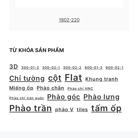
1802-220
TỪ KHÓA SẢN PHẨM
3D
300-01-3
300-02-1
300-02-2
600-01-3
600-02-1
Flat
cột
Chỉ tường
Khung tranh
Miếng ốp
Phào chân
Phào chỉ HNC
Phào góc
Phào lưng
Phào chỉ hàn quốc
Phào trần
tấm ốp
phào V
tiles