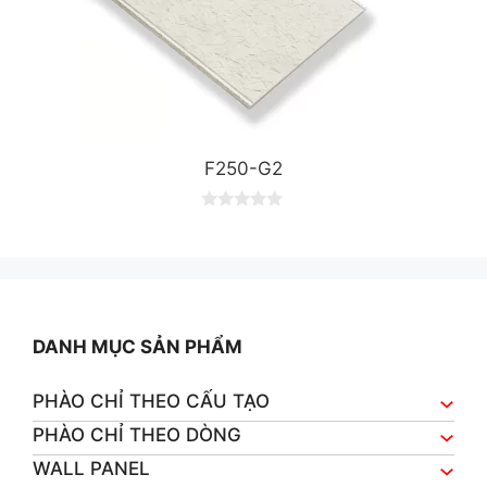
F250-G2
0
o
u
t
o
f
5
DANH MỤC SẢN PHẨM
PHÀO CHỈ THEO CẤU TẠO
PHÀO CHỈ THEO DÒNG
WALL PANEL