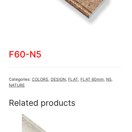
F60-N5
Categories:
COLORS
,
DESIGN
,
FLAT
,
FLAT 60mm
,
N5
,
NATURE
Related products