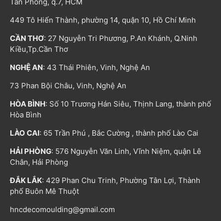
Tân Phong, q.7, HCM
449 Tô Hiến Thành, phường 14, quận 10, Hồ Chí Minh
CẦN THƠ
: 27 Nguyễn Tri Phương, P.An Khánh, Q.Ninh
Kiều,Tp.Cần Thơ
NGHỆ AN
: 43 Thái Phiên, Vinh, Nghệ An
73 Phan Bội Châu, Vinh, Nghệ An
HÒA BÌNH
: Số 10 Trương Hán Siêu, Thịnh Lang, thành phố
Hòa Bình
LÀO CAI
: 65 Trần Phú , Bắc Cường , thành phố Lào Cai
HẢI PHÒNG
: 576 Nguyễn Văn Linh, Vĩnh Niệm, quận Lê
Chân, Hải Phòng
ĐẮK LẮK
: 429 Phan Chu Trinh, Phường Tân Lợi, Thành
phố Buôn Mê Thuột
hncdecomoulding@gmail.com