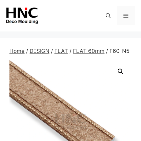
Skip
to
MEN
content
Home
/
DESIGN
/
FLAT
/
FLAT 60mm
/ F60-N5