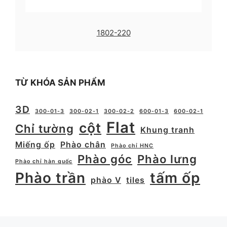
1802-220
TỪ KHÓA SẢN PHẨM
3D
300-01-3
300-02-1
300-02-2
600-01-3
600-02-1
Flat
cột
Chỉ tường
Khung tranh
Miếng ốp
Phào chân
Phào chỉ HNC
Phào góc
Phào lưng
Phào chỉ hàn quốc
Phào trần
tấm ốp
phào V
tiles