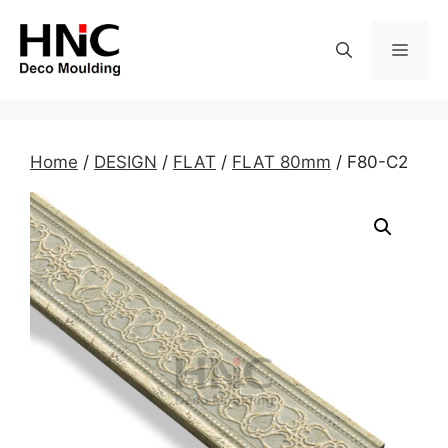
Skip
to
MEN
content
Home
/
DESIGN
/
FLAT
/
FLAT 80mm
/ F80-C2