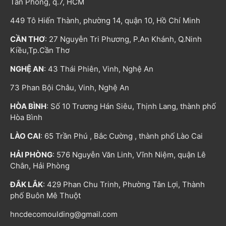
Tân Phong, q.7, HCM
449 Tô Hiến Thành, phường 14, quận 10, Hồ Chí Minh
CẦN THƠ
: 27 Nguyễn Tri Phương, P.An Khánh, Q.Ninh
Kiều,Tp.Cần Thơ
NGHỆ AN
: 43 Thái Phiên, Vinh, Nghệ An
73 Phan Bội Châu, Vinh, Nghệ An
HÒA BÌNH
: Số 10 Trương Hán Siêu, Thịnh Lang, thành phố
Hòa Bình
LÀO CAI
: 65 Trần Phú , Bắc Cường , thành phố Lào Cai
HẢI PHÒNG
: 576 Nguyễn Văn Linh, Vĩnh Niệm, quận Lê
Chân, Hải Phòng
ĐẮK LẮK
: 429 Phan Chu Trinh, Phường Tân Lợi, Thành
phố Buôn Mê Thuột
hncdecomoulding@gmail.com