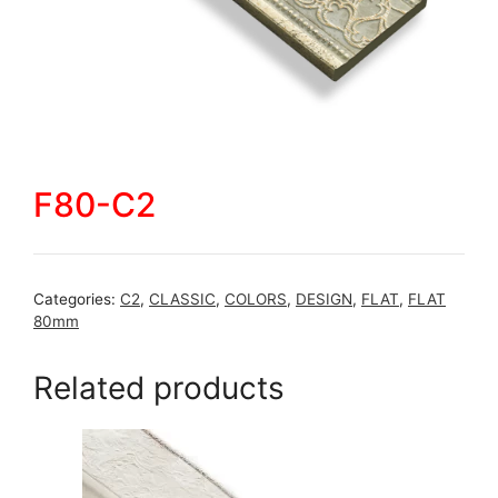
F80-C2
Categories:
C2
,
CLASSIC
,
COLORS
,
DESIGN
,
FLAT
,
FLAT
80mm
Related products