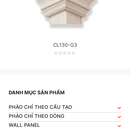
CL130-G3
0
o
u
t
o
f
5
DANH MỤC SẢN PHẨM
PHÀO CHỈ THEO CẤU TẠO
PHÀO CHỈ THEO DÒNG
WALL PANEL