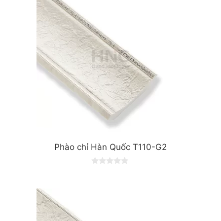
f
5
Phào chỉ Hàn Quốc T110-G2
0
o
u
t
o
f
5