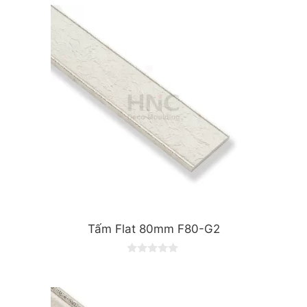
t
o
f
5
Tấm Flat 80mm F80-G2
0
o
u
t
o