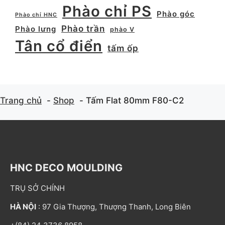
Phào chỉ PS
Phào góc
Phào chỉ HNC
Phào trần
Phào lưng
phào V
Tân cổ điển
tấm ốp
Trang chủ
Shop
Tấm Flat 80mm F80-C2
HNC DECO MOULDING
TRỤ SỞ CHÍNH
HÀ NỘI
: 97 Gia Thượng, Thượng Thanh, Long Biên