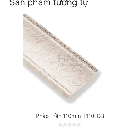
Sản phẩm tương tự
Phào Trần 110mm T110-G3
0
o
u