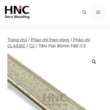
Skip
to
MEN
content
Trang chủ
/
Phào chỉ theo dòng
/
Phào chỉ
CLASSIC
/
C2
/ Tấm Flat 80mm F80-C2