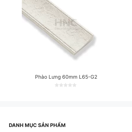
Phào Lưng 60mm L65-G2
0
o
u
t
o
f
5
DANH MỤC SẢN PHẨM