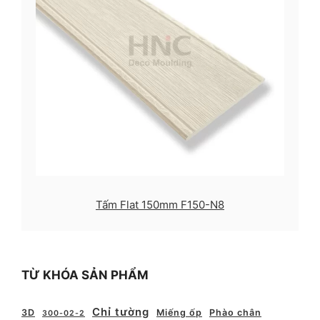
Tấm Flat 150mm F150-N8
TỪ KHÓA SẢN PHẨM
Chỉ tường
3D
Miếng ốp
Phào chân
300-02-2