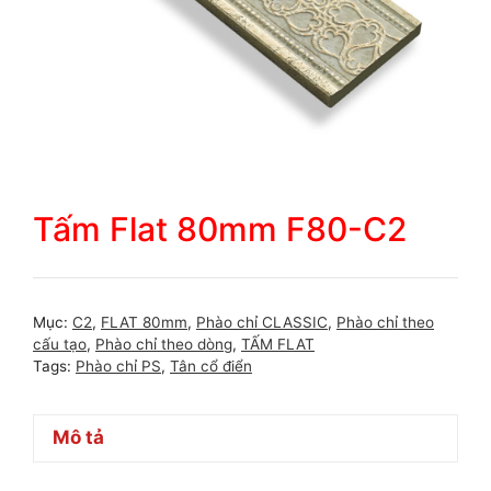
Tấm Flat 80mm F80-C2
Mục:
C2
,
FLAT 80mm
,
Phào chỉ CLASSIC
,
Phào chỉ theo
cấu tạo
,
Phào chỉ theo dòng
,
TẤM FLAT
Tags:
Phào chỉ PS
,
Tân cổ điển
Mô tả