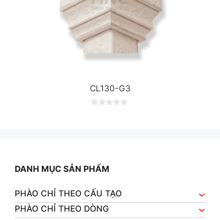
CL130-G3
0
o
u
t
o
f
5
DANH MỤC SẢN PHẨM
PHÀO CHỈ THEO CẤU TẠO
PHÀO CHỈ THEO DÒNG