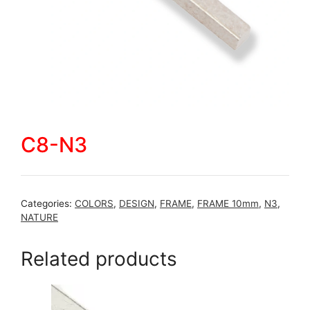
C8-N3
Categories:
COLORS
,
DESIGN
,
FRAME
,
FRAME 10mm
,
N3
,
NATURE
Related products