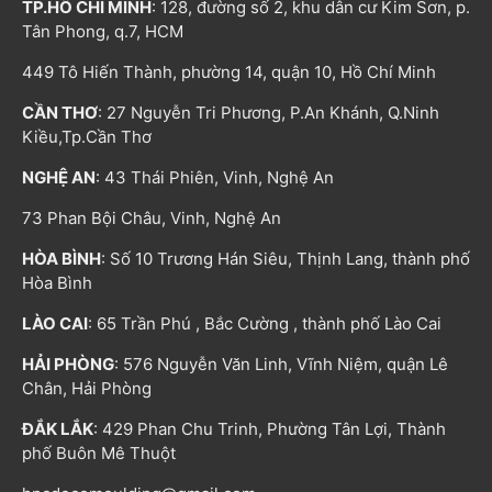
TP.HỒ CHÍ MINH
: 128, đường số 2, khu dân cư Kim Sơn, p.
Tân Phong, q.7, HCM
449 Tô Hiến Thành, phường 14, quận 10, Hồ Chí Minh
CẦN THƠ
: 27 Nguyễn Tri Phương, P.An Khánh, Q.Ninh
Kiều,Tp.Cần Thơ
NGHỆ AN
: 43 Thái Phiên, Vinh, Nghệ An
73 Phan Bội Châu, Vinh, Nghệ An
HÒA BÌNH
: Số 10 Trương Hán Siêu, Thịnh Lang, thành phố
Hòa Bình
LÀO CAI
: 65 Trần Phú , Bắc Cường , thành phố Lào Cai
HẢI PHÒNG
: 576 Nguyễn Văn Linh, Vĩnh Niệm, quận Lê
Chân, Hải Phòng
ĐẮK LẮK
: 429 Phan Chu Trinh, Phường Tân Lợi, Thành
phố Buôn Mê Thuột