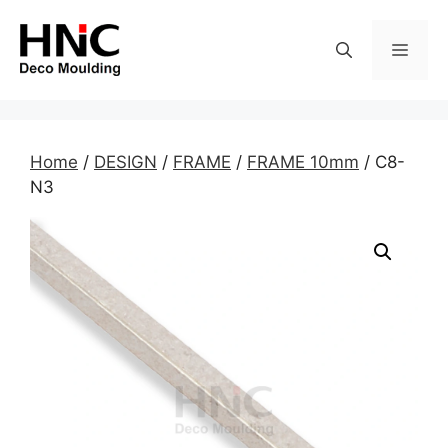
Skip
to
MEN
content
Home
/
DESIGN
/
FRAME
/
FRAME 10mm
/ C8-
N3