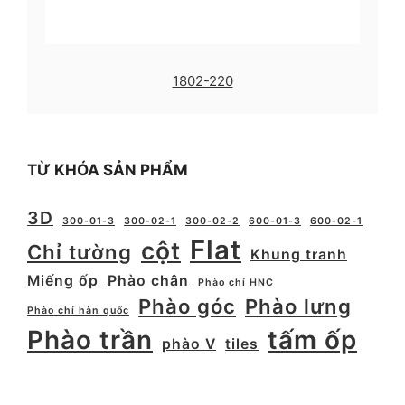
1802-220
TỪ KHÓA SẢN PHẨM
3D
300-01-3
300-02-1
300-02-2
600-01-3
600-02-1
Flat
cột
Chỉ tường
Khung tranh
Miếng ốp
Phào chân
Phào chỉ HNC
Phào góc
Phào lưng
Phào chỉ hàn quốc
Phào trần
tấm ốp
phào V
tiles