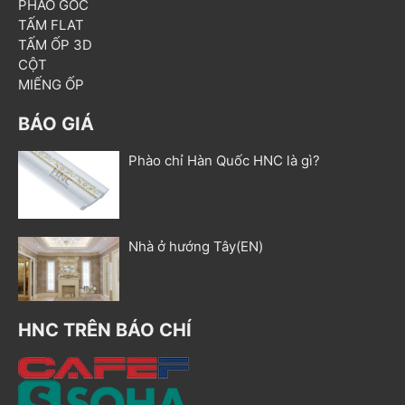
PHÀO GÓC
TẤM FLAT
TẤM ỐP 3D
CỘT
MIẾNG ỐP
BÁO GIÁ
Phào chỉ Hàn Quốc HNC là gì?
Nhà ở hướng Tây(EN)
HNC TRÊN BÁO CHÍ