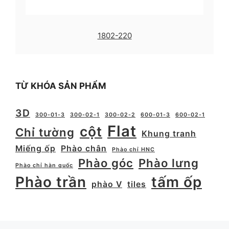
1802-220
TỪ KHÓA SẢN PHẨM
3D
300-01-3
300-02-1
300-02-2
600-01-3
600-02-1
Flat
cột
Chỉ tường
Khung tranh
Miếng ốp
Phào chân
Phào chỉ HNC
Phào góc
Phào lưng
Phào chỉ hàn quốc
Phào trần
tấm ốp
phào V
tiles