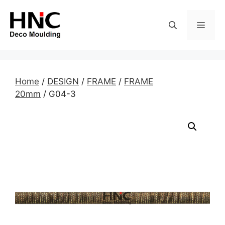
Skip
to
MEN
content
Home
/
DESIGN
/
FRAME
/
FRAME
20mm
/ G04-3