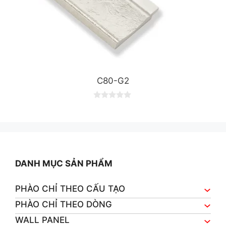
C80-G2
0
o
u
t
o
f
5
DANH MỤC SẢN PHẨM
PHÀO CHỈ THEO CẤU TẠO
PHÀO CHỈ THEO DÒNG
WALL PANEL