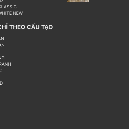
3D
 CLASSIC
 WHITE NEW
CHỈ THEO CẤU TẠO
ẦN
ÂN
L
NG
RANH
C
T
3D
P