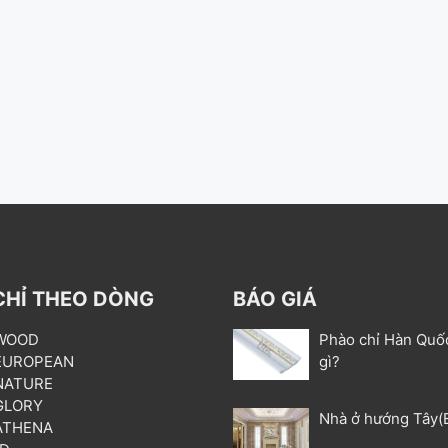
CHỈ THEO DÒNG
BÁO GIÁ
 WOOD
Phào chỉ Hàn Quố
 EUROPEAN
gì?
 NATURE
 GLORY
Nhà ở hướng Tây(
 ATHENA