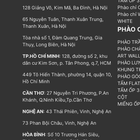
TẤM ỐP 
Phào chỉ
128 Giảng Võ, Kim Mã, Ba Đình, Hà Nội
Phào chỉ
65 Nguyễn Tuân, Thanh Xuân Trung,
WHITE
Thanh Xuân, Hà Nội
PHÀO 
Tòa nhà số 1, Đàm Quang Trung, Gia
PHÀO TR
Thụy, Long Biên, Hà Nội
PHÀO CH
ART WAL
TP.HỒ CHÍ MINH
: 128, đường số 2, khu
PHÀO LƯ
dân cư Kim Sơn, p. Tân Phong, q.7, HCM
KHUNG T
449 Tô Hiến Thành, phường 14, quận 10,
PHÀO GÓ
Hồ Chí Minh
TẤM FLA
TẤM ỐP 
CẦN THƠ
: 27 Nguyễn Tri Phương, P.An
CỘT
Khánh, Q.Ninh Kiều,Tp.Cần Thơ
MIẾNG Ố
NGHỆ AN
: 43 Thái Phiên, Vinh, Nghệ An
73 Phan Bội Châu, Vinh, Nghệ An
HÒA BÌNH
: Số 10 Trương Hán Siêu,