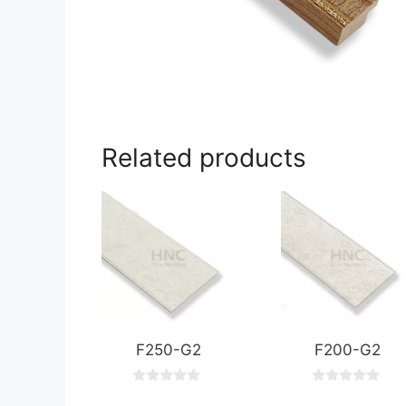
Related products
F250-G2
F200-G2
0
0
o
o