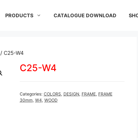
PRODUCTS
CATALOGUE DOWNLOAD
SH
/ C25-W4
C25-W4
Categories:
COLORS
,
DESIGN
,
FRAME
,
FRAME
30mm
,
W4
,
WOOD