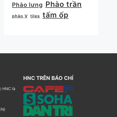
Phào trần
Phào lưng
tấm ốp
phào V
tiles
HNC TRÊN BÁO CHÍ
c HNC là
EN)