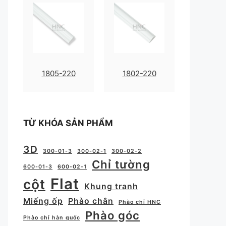
1805-220
1802-220
TỪ KHÓA SẢN PHẨM
3D
300-01-3
300-02-1
300-02-2
Chỉ tường
600-01-3
600-02-1
Flat
cột
Khung tranh
Miếng ốp
Phào chân
Phào chỉ HNC
Phào góc
Phào chỉ hàn quốc