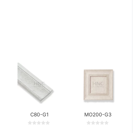
C80-G1
MO200-G3
0
0
o
o