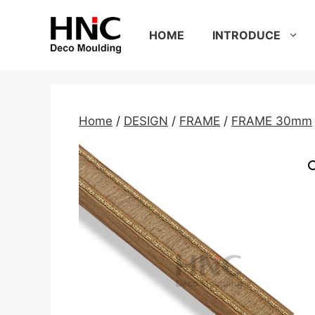
Skip
to
HOME
INTRODUCE
content
Home
/
DESIGN
/
FRAME
/
FRAME 30mm