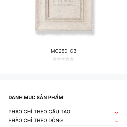
MO250-G3
0
o
u
t
o
f
5
DANH MỤC SẢN PHẨM
PHÀO CHỈ THEO CẤU TẠO
PHÀO CHỈ THEO DÒNG