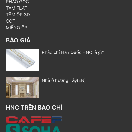
PHÀO GÓC
TẤM FLAT
TẤM ỐP 3D
CỘT
MIẾNG ỐP
BÁO GIÁ
Phào chỉ Hàn Quốc HNC là gì?
Nhà ở hướng Tây(EN)
HNC TRÊN BÁO CHÍ