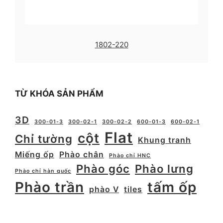
1802-220
TỪ KHÓA SẢN PHẨM
3D
300-01-3
300-02-1
300-02-2
600-01-3
600-02-1
Flat
cột
Chỉ tường
Khung tranh
Miếng ốp
Phào chân
Phào chỉ HNC
Phào góc
Phào lưng
Phào chỉ hàn quốc
Phào trần
tấm ốp
phào V
tiles