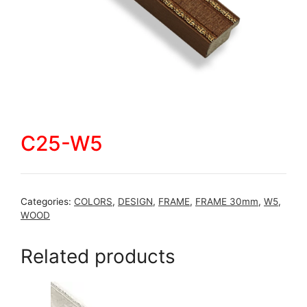
C25-W5
Categories:
COLORS
,
DESIGN
,
FRAME
,
FRAME 30mm
,
W5
,
WOOD
Related products