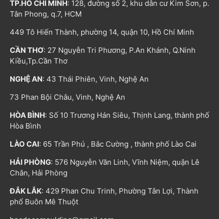
TP.HỒ CHÍ MINH
: 128, đường số 2, khu dân cư Kim Sơn, p.
Tân Phong, q.7, HCM
449 Tô Hiến Thành, phường 14, quận 10, Hồ Chí Minh
CẦN THƠ
: 27 Nguyễn Tri Phương, P.An Khánh, Q.Ninh
Kiều,Tp.Cần Thơ
NGHỆ AN
: 43 Thái Phiên, Vinh, Nghệ An
73 Phan Bội Châu, Vinh, Nghệ An
HÒA BÌNH
: Số 10 Trương Hán Siêu, Thịnh Lang, thành phố
Hòa Bình
LÀO CAI
: 65 Trần Phú , Bắc Cường , thành phố Lào Cai
HẢI PHÒNG
: 576 Nguyễn Văn Linh, Vĩnh Niệm, quận Lê
Chân, Hải Phòng
ĐẮK LẮK
: 429 Phan Chu Trinh, Phường Tân Lợi, Thành
phố Buôn Mê Thuột