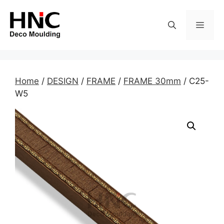
Skip
to
MEN
content
Home
/
DESIGN
/
FRAME
/
FRAME 30mm
/ C25-
W5