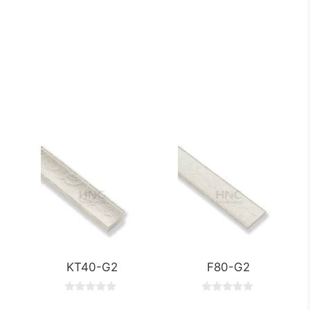
KT40-G2
F80-G2
0
0
o
o