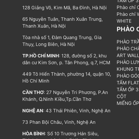
TẤM ỐP 
Phào chỉ
128 Giảng Võ, Kim Mã, Ba Đình, Hà Nội
Phào chỉ
65 Nguyễn Tuân, Thanh Xuân Trung,
WHITE
Thanh Xuân, Hà Nội
PHÀO 
Tòa nhà số 1, Đàm Quang Trung, Gia
PHÀO TR
Thụy, Long Biên, Hà Nội
PHÀO CH
ART WAL
TP.HỒ CHÍ MINH
: 128, đường số 2, khu
PHÀO LƯ
dân cư Kim Sơn, p. Tân Phong, q.7, HCM
KHUNG T
449 Tô Hiến Thành, phường 14, quận 10,
PHÀO GÓ
Hồ Chí Minh
TẤM FLA
TẤM ỐP 
CẦN THƠ
: 27 Nguyễn Tri Phương, P.An
CỘT
Khánh, Q.Ninh Kiều,Tp.Cần Thơ
MIẾNG Ố
NGHỆ AN
: 43 Thái Phiên, Vinh, Nghệ An
73 Phan Bội Châu, Vinh, Nghệ An
HÒA BÌNH
: Số 10 Trương Hán Siêu,