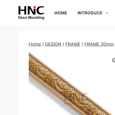
Skip
to
HOME
INTRODUCE
content
Home
/
DESIGN
/
FRAME
/
FRAME 30mm