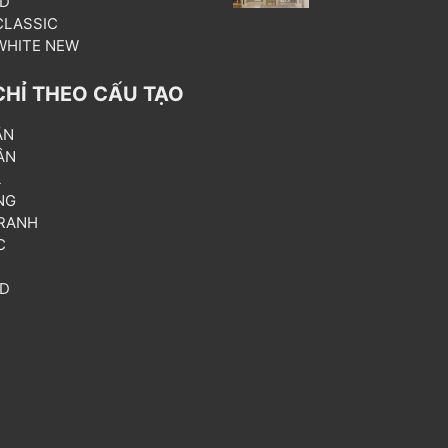
3D
 CLASSIC
 WHITE NEW
CHỈ THEO CẤU TẠO
ẦN
ÂN
L
NG
RANH
C
T
3D
P