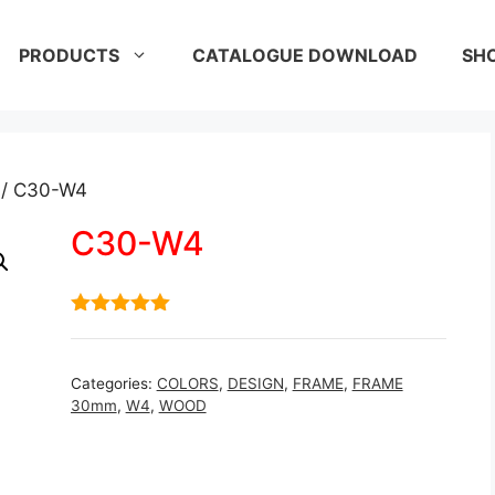
PRODUCTS
CATALOGUE DOWNLOAD
SH
/ C30-W4
C30-W4
5.00
out of
5
Categories:
COLORS
,
DESIGN
,
FRAME
,
FRAME
30mm
,
W4
,
WOOD