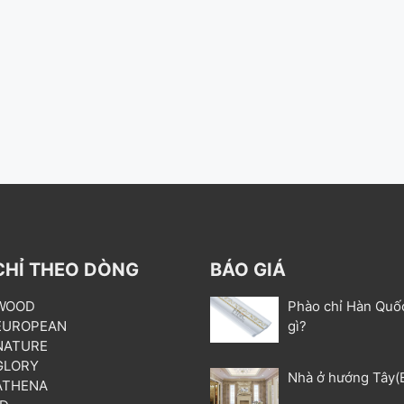
CHỈ THEO DÒNG
BÁO GIÁ
 WOOD
Phào chỉ Hàn Quố
 EUROPEAN
gì?
 NATURE
 GLORY
Nhà ở hướng Tây(
 ATHENA