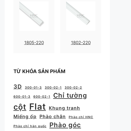
1805-220
1802-220
TỪ KHÓA SẢN PHẨM
3D
300-01-3
300-02-1
300-02-2
Chỉ tường
600-01-3
600-02-1
Flat
cột
Khung tranh
Miếng ốp
Phào chân
Phào chỉ HNC
Phào góc
Phào chỉ hàn quốc