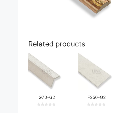
Related products
G70-G2
F250-G2
0
0
o
o