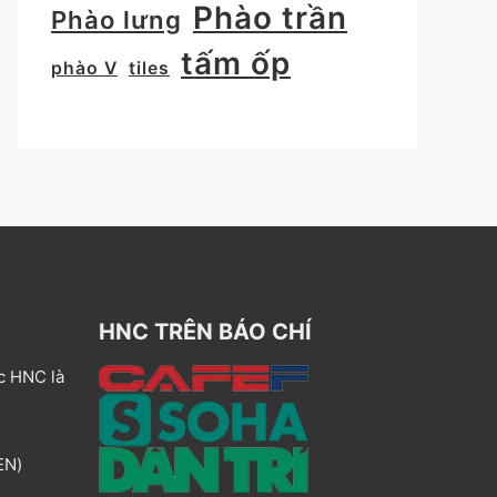
Phào trần
Phào lưng
tấm ốp
phào V
tiles
HNC TRÊN BÁO CHÍ
c HNC là
EN)