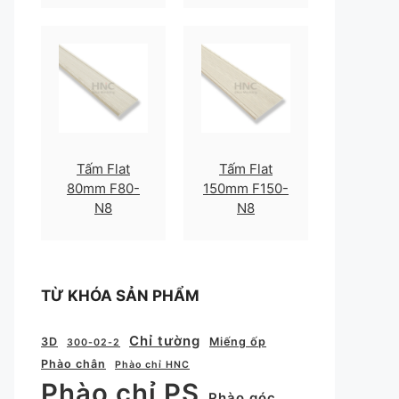
Tấm Flat
Tấm Flat
80mm F80-
150mm F150-
N8
N8
TỪ KHÓA SẢN PHẨM
Chỉ tường
3D
Miếng ốp
300-02-2
Phào chân
Phào chỉ HNC
Phào chỉ PS
Phào góc