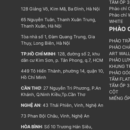
TẤM ỐP 
Phào chỉ
128 Giảng Võ, Kim Mã, Ba Đình, Hà Nội
Phào chỉ
65 Nguyễn Tuân, Thanh Xuân Trung,
WHITE
Thanh Xuân, Hà Nội
PHÀO 
Tòa nhà số 1, Đàm Quang Trung, Gia
PHÀO TR
Thụy, Long Biên, Hà Nội
PHÀO CH
ART WAL
TP.HỒ CHÍ MINH
: 128, đường số 2, khu
PHÀO LƯ
dân cư Kim Sơn, p. Tân Phong, q.7, HCM
KHUNG T
449 Tô Hiến Thành, phường 14, quận 10,
PHÀO GÓ
Hồ Chí Minh
TẤM FLA
TẤM ỐP 
CẦN THƠ
: 27 Nguyễn Tri Phương, P.An
CỘT
Khánh, Q.Ninh Kiều,Tp.Cần Thơ
MIẾNG Ố
NGHỆ AN
: 43 Thái Phiên, Vinh, Nghệ An
73 Phan Bội Châu, Vinh, Nghệ An
HÒA BÌNH
: Số 10 Trương Hán Siêu,