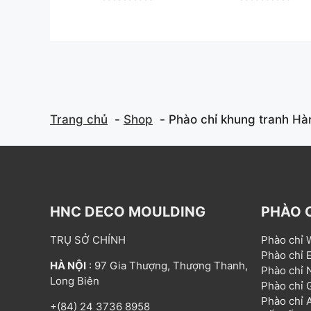
0
0
o
o
u
u
t
t
o
o
f
f
5
5
Trang chủ
Shop
Phào chỉ khung tranh H
HNC DECO MOULDING
PHÀO 
TRỤ SỞ CHÍNH
Phào chỉ
Phào chỉ
HÀ NỘI
: 97 Gia Thượng, Thượng Thanh,
Phào chỉ
Long Biên
Phào chỉ
Phào chỉ
+(84) 24 3736 8958