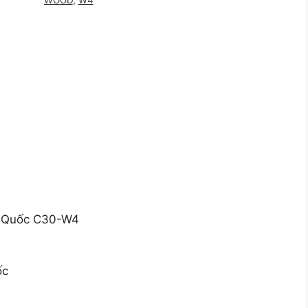
WOOD
,
W4
n Quốc C30-W4
ốc