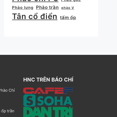
Phào trần
Phào lưng
phào V
Tân cổ điển
tấm ốp
HNC TRÊN BÁO CHÍ
Phào Chỉ
 ốp trần