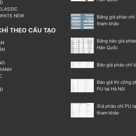
3D
 CLASSIC
 WHITE NEW
Bảng giá phào chỉ
tham khảo
CHỈ THEO CẤU TẠO
Bảng báo giá phào
ẦN
Hàn Quốc
ÂN
L
NG
Báo giá phào chỉ t
RANH
C
Báo giá thi công p
T
PU tại Hà Nội
3D
P
Giá phào chỉ PU tạ
tham khảo