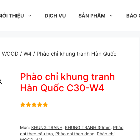
IỚI THIỆU
DỊCH VỤ
SẢN PHẨM
BÁO 
hỉ WOOD
/
W4
/ Phào chỉ khung tranh Hàn Quốc
Phào chỉ khung tranh
Hàn Quốc C30-W4
5.00
out of
5
Mục:
KHUNG TRANH
,
KHUNG TRANH 30mm
,
Phào
chỉ theo cấu tạo
,
Phào chỉ theo dòng
,
Phào chỉ