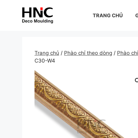
Skip
to
TRANG CHỦ
G
content
Trang chủ
/
Phào chỉ theo dòng
/
Phào c
C30-W4