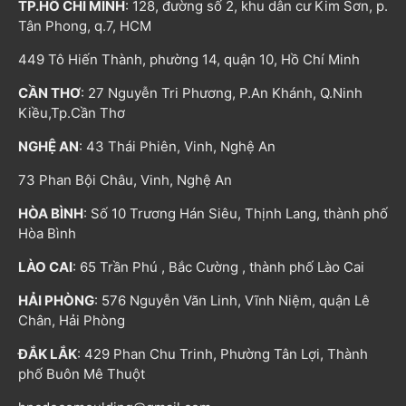
TP.HỒ CHÍ MINH
: 128, đường số 2, khu dân cư Kim Sơn, p.
Tân Phong, q.7, HCM
449 Tô Hiến Thành, phường 14, quận 10, Hồ Chí Minh
CẦN THƠ
: 27 Nguyễn Tri Phương, P.An Khánh, Q.Ninh
Kiều,Tp.Cần Thơ
NGHỆ AN
: 43 Thái Phiên, Vinh, Nghệ An
73 Phan Bội Châu, Vinh, Nghệ An
HÒA BÌNH
: Số 10 Trương Hán Siêu, Thịnh Lang, thành phố
Hòa Bình
LÀO CAI
: 65 Trần Phú , Bắc Cường , thành phố Lào Cai
HẢI PHÒNG
: 576 Nguyễn Văn Linh, Vĩnh Niệm, quận Lê
Chân, Hải Phòng
ĐẮK LẮK
: 429 Phan Chu Trinh, Phường Tân Lợi, Thành
phố Buôn Mê Thuột