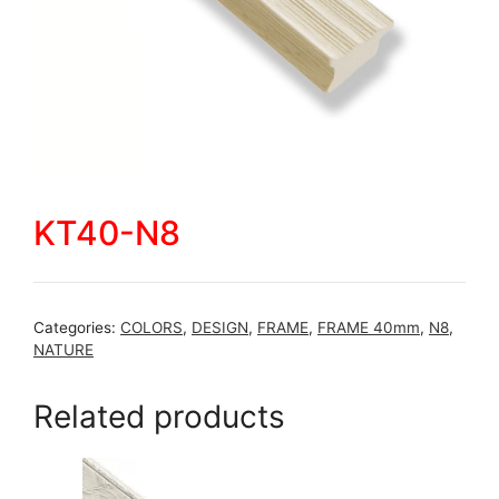
KT40-N8
Categories:
COLORS
,
DESIGN
,
FRAME
,
FRAME 40mm
,
N8
,
NATURE
Related products