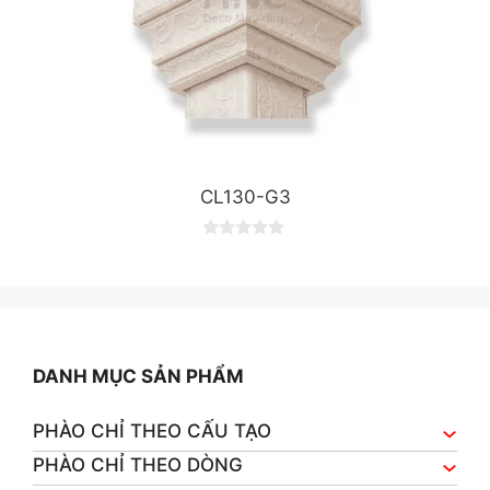
CL130-G3
0
o
u
t
o
f
5
DANH MỤC SẢN PHẨM
PHÀO CHỈ THEO CẤU TẠO
PHÀO CHỈ THEO DÒNG