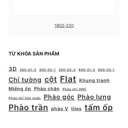
1802-220
TỪ KHÓA SẢN PHẨM
3D
300-01-3
300-02-1
300-02-2
600-01-3
600-02-1
Flat
cột
Chỉ tường
Khung tranh
Miếng ốp
Phào chân
Phào chỉ HNC
Phào góc
Phào lưng
Phào chỉ hàn quốc
Phào trần
tấm ốp
phào V
tiles