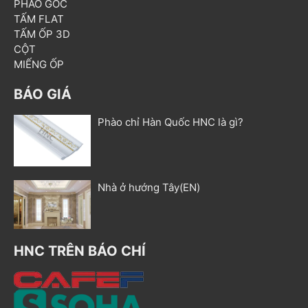
PHÀO GÓC
TẤM FLAT
TẤM ỐP 3D
CỘT
MIẾNG ỐP
BÁO GIÁ
Phào chỉ Hàn Quốc HNC là gì?
Nhà ở hướng Tây(EN)
HNC TRÊN BÁO CHÍ