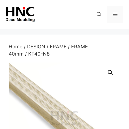
Skip
to
MEN
content
Home
/
DESIGN
/
FRAME
/
FRAME
40mm
/ KT40-N8