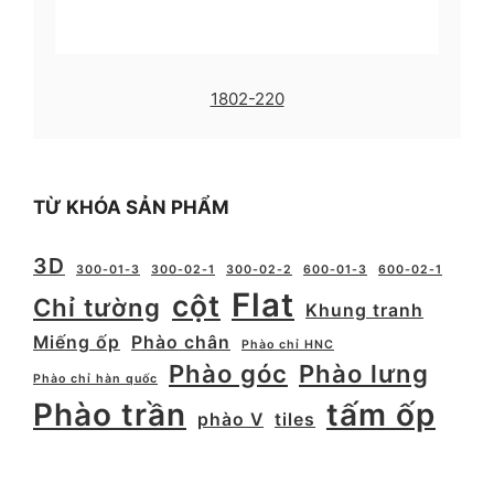
1802-220
TỪ KHÓA SẢN PHẨM
3D
300-01-3
300-02-1
300-02-2
600-01-3
600-02-1
Flat
cột
Chỉ tường
Khung tranh
Miếng ốp
Phào chân
Phào chỉ HNC
Phào góc
Phào lưng
Phào chỉ hàn quốc
Phào trần
tấm ốp
phào V
tiles