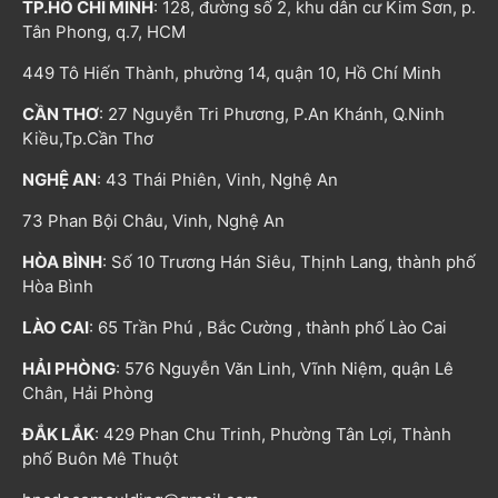
TP.HỒ CHÍ MINH
: 128, đường số 2, khu dân cư Kim Sơn, p.
Tân Phong, q.7, HCM
449 Tô Hiến Thành, phường 14, quận 10, Hồ Chí Minh
CẦN THƠ
: 27 Nguyễn Tri Phương, P.An Khánh, Q.Ninh
Kiều,Tp.Cần Thơ
NGHỆ AN
: 43 Thái Phiên, Vinh, Nghệ An
73 Phan Bội Châu, Vinh, Nghệ An
HÒA BÌNH
: Số 10 Trương Hán Siêu, Thịnh Lang, thành phố
Hòa Bình
LÀO CAI
: 65 Trần Phú , Bắc Cường , thành phố Lào Cai
HẢI PHÒNG
: 576 Nguyễn Văn Linh, Vĩnh Niệm, quận Lê
Chân, Hải Phòng
ĐẮK LẮK
: 429 Phan Chu Trinh, Phường Tân Lợi, Thành
phố Buôn Mê Thuột