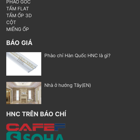
PHÀO GÓC
TẤM FLAT
TẤM ỐP 3D
CỘT
MIẾNG ỐP
BÁO GIÁ
Phào chỉ Hàn Quốc HNC là gì?
Nhà ở hướng Tây(EN)
HNC TRÊN BÁO CHÍ