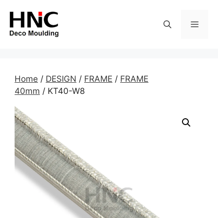
Skip
to
MEN
content
Home
/
DESIGN
/
FRAME
/
FRAME
40mm
/ KT40-W8