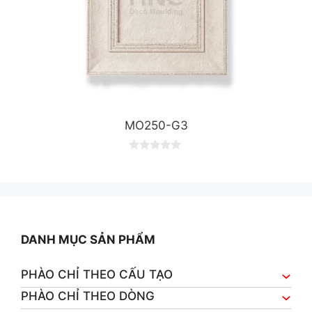
MO250-G3
0
o
u
t
o
f
5
DANH MỤC SẢN PHẨM
PHÀO CHỈ THEO CẤU TẠO
PHÀO CHỈ THEO DÒNG