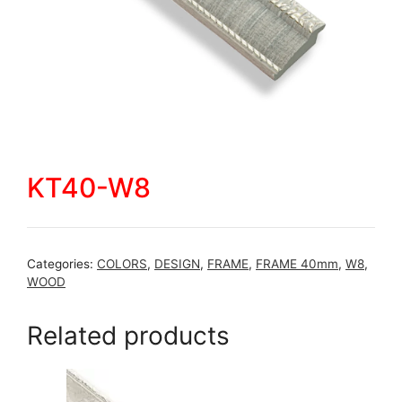
KT40-W8
Categories:
COLORS
,
DESIGN
,
FRAME
,
FRAME 40mm
,
W8
,
WOOD
Related products