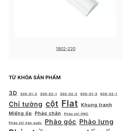
1802-220
TỪ KHÓA SẢN PHẨM
3D
300-01-3
300-02-1
300-02-2
600-01-3
600-02-1
Flat
cột
Chỉ tường
Khung tranh
Miếng ốp
Phào chân
Phào chỉ HNC
Phào góc
Phào lưng
Phào chỉ hàn quốc