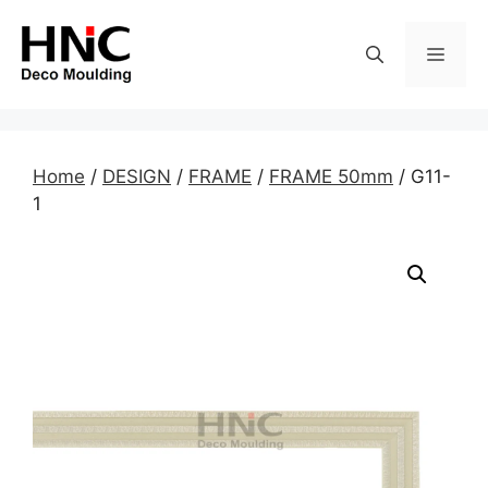
Skip
to
MEN
content
Home
/
DESIGN
/
FRAME
/
FRAME 50mm
/ G11-
1