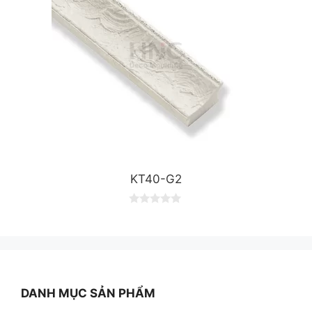
KT40-G2
0
o
u
t
o
f
5
DANH MỤC SẢN PHẨM