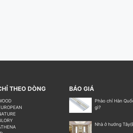
CHỈ THEO DÒNG
BÁO GIÁ
 WOOD
Phào chỉ Hàn Quố
 EUROPEAN
gì?
 NATURE
 GLORY
Nhà ở hướng Tây(
 ATHENA