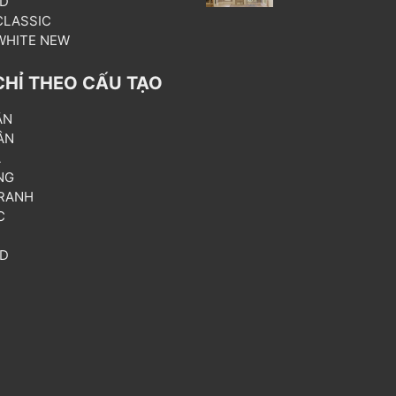
3D
 CLASSIC
 WHITE NEW
CHỈ THEO CẤU TẠO
ẦN
ÂN
L
NG
RANH
C
T
3D
P