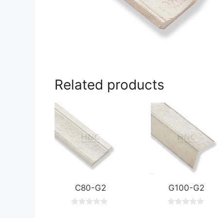
Related products
C80-G2
G100-G2
0
0
o
o