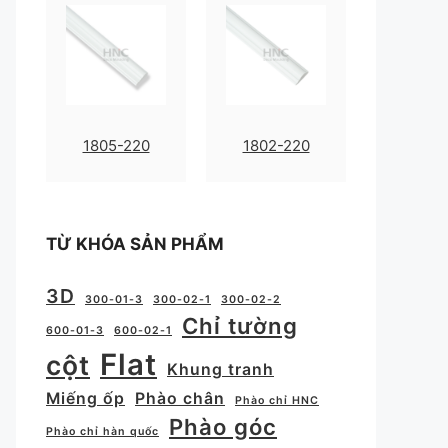
1805-220
1802-220
TỪ KHÓA SẢN PHẨM
3D
300-01-3
300-02-1
300-02-2
Chỉ tường
600-01-3
600-02-1
Flat
cột
Khung tranh
Miếng ốp
Phào chân
Phào chỉ HNC
Phào góc
Phào chỉ hàn quốc