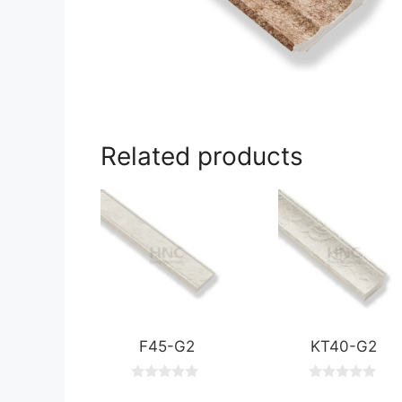
Related products
F45-G2
KT40-G2
0
0
o
o