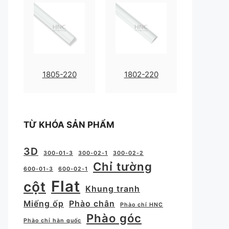
1805-220
1802-220
TỪ KHÓA SẢN PHẨM
3D
300-01-3
300-02-1
300-02-2
Chỉ tường
600-01-3
600-02-1
Flat
cột
Khung tranh
Miếng ốp
Phào chân
Phào chỉ HNC
Phào góc
Phào chỉ hàn quốc