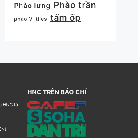
Phào trần
Phào lưng
tấm ốp
phào V
tiles
HNC TRÊN BÁO CHÍ
c HNC là
EN)