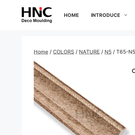
Skip
to
HOME
INTRODUCE
content
Home
/
COLORS
/
NATURE
/
N5
/ T65-N