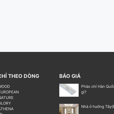
CHỈ THEO DÒNG
BÁO GIÁ
 WOOD
Phào chỉ Hàn Quố
 EUROPEAN
gì?
 NATURE
 GLORY
Nhà ở hướng Tây(
 ATHENA