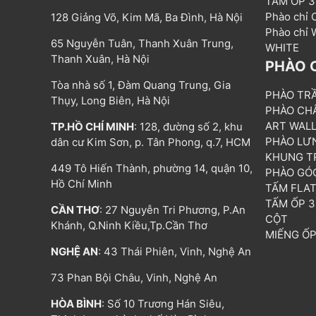
TẤM ỐP 
Phào chỉ
128 Giảng Võ, Kim Mã, Ba Đình, Hà Nội
Phào chỉ
65 Nguyễn Tuân, Thanh Xuân Trung,
WHITE
Thanh Xuân, Hà Nội
PHÀO 
Tòa nhà số 1, Đàm Quang Trung, Gia
PHÀO TR
Thụy, Long Biên, Hà Nội
PHÀO CH
ART WAL
TP.HỒ CHÍ MINH
: 128, đường số 2, khu
PHÀO LƯ
dân cư Kim Sơn, p. Tân Phong, q.7, HCM
KHUNG T
449 Tô Hiến Thành, phường 14, quận 10,
PHÀO GÓ
Hồ Chí Minh
TẤM FLA
TẤM ỐP 
CẦN THƠ
: 27 Nguyễn Tri Phương, P.An
CỘT
Khánh, Q.Ninh Kiều,Tp.Cần Thơ
MIẾNG Ố
NGHỆ AN
: 43 Thái Phiên, Vinh, Nghệ An
73 Phan Bội Châu, Vinh, Nghệ An
HÒA BÌNH
: Số 10 Trương Hán Siêu,