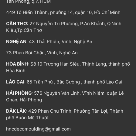
Tân Phong, q.7, HCM
449 Tô Hiến Thành, phường 14, quận 10, Hồ Chí Minh
CẦN THƠ
: 27 Nguyễn Tri Phương, P.An Khánh, Q.Ninh
Kiều,Tp.Cần Thơ
NGHỆ AN
: 43 Thái Phiên, Vinh, Nghệ An
73 Phan Bội Châu, Vinh, Nghệ An
HÒA BÌNH
: Số 10 Trương Hán Siêu, Thịnh Lang, thành phố
Hòa Bình
LÀO CAI
: 65 Trần Phú , Bắc Cường , thành phố Lào Cai
HẢI PHÒNG
: 576 Nguyễn Văn Linh, Vĩnh Niệm, quận Lê
Chân, Hải Phòng
ĐẮK LẮK
: 429 Phan Chu Trinh, Phường Tân Lợi, Thành
phố Buôn Mê Thuột
hncdecomoulding@gmail.com