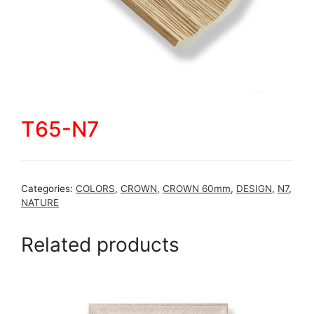
T65-N7
Categories:
COLORS
,
CROWN
,
CROWN 60mm
,
DESIGN
,
N7
,
NATURE
Related products