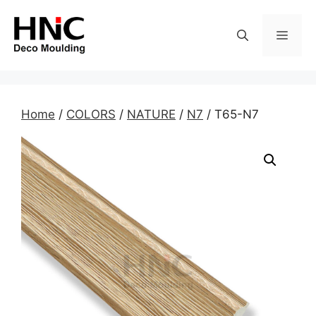
Skip
to
MEN
content
Home
/
COLORS
/
NATURE
/
N7
/ T65-N7