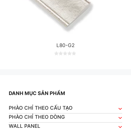
L80-G2
0
o
u
t
o
f
5
DANH MỤC SẢN PHẨM
PHÀO CHỈ THEO CẤU TẠO
PHÀO CHỈ THEO DÒNG
WALL PANEL