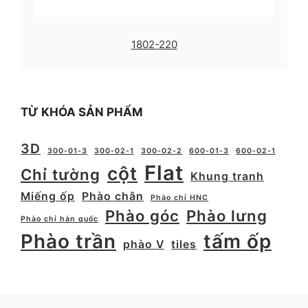
1802-220
TỪ KHÓA SẢN PHẨM
3D
300-01-3
300-02-1
300-02-2
600-01-3
600-02-1
Flat
cột
Chỉ tường
Khung tranh
Miếng ốp
Phào chân
Phào chỉ HNC
Phào góc
Phào lưng
Phào chỉ hàn quốc
Phào trần
tấm ốp
phào V
tiles