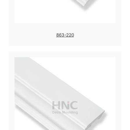
863-220