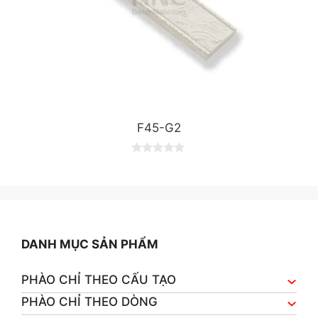
F45-G2
0
o
u
t
o
f
5
DANH MỤC SẢN PHẨM
PHÀO CHỈ THEO CẤU TẠO
PHÀO CHỈ THEO DÒNG