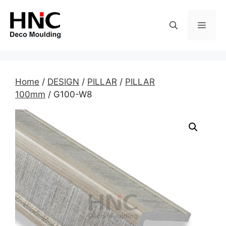
Skip
to
MEN
content
Home
/
DESIGN
/
PILLAR
/
PILLAR
100mm
/ G100-W8