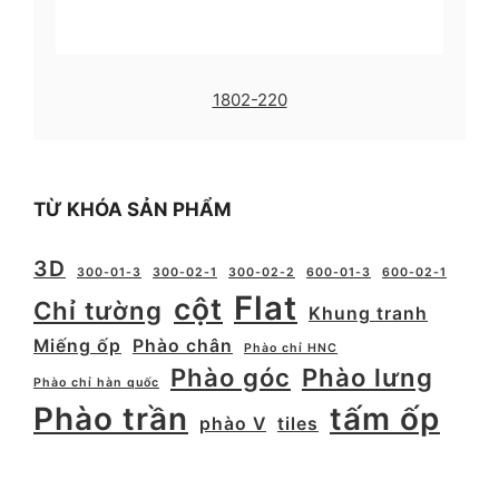
1802-220
TỪ KHÓA SẢN PHẨM
3D
300-01-3
300-02-1
300-02-2
600-01-3
600-02-1
Flat
cột
Chỉ tường
Khung tranh
Miếng ốp
Phào chân
Phào chỉ HNC
Phào góc
Phào lưng
Phào chỉ hàn quốc
Phào trần
tấm ốp
phào V
tiles