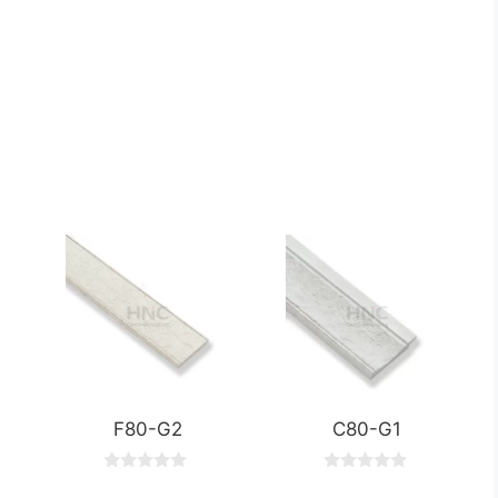
F80-G2
C80-G1
0
0
o
o