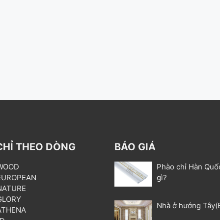
CHỈ THEO DÒNG
BÁO GIÁ
 WOOD
Phào chỉ Hàn Quố
 EUROPEAN
gì?
 NATURE
 GLORY
Nhà ở hướng Tây(
 ATHENA