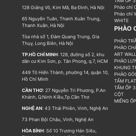
TẤM ỐP 
Phào chỉ
128 Giảng Võ, Kim Mã, Ba Đình, Hà Nội
Phào chỉ
65 Nguyễn Tuân, Thanh Xuân Trung,
WHITE
Thanh Xuân, Hà Nội
PHÀO 
Tòa nhà số 1, Đàm Quang Trung, Gia
PHÀO TR
Thụy, Long Biên, Hà Nội
PHÀO CH
ART WAL
TP.HỒ CHÍ MINH
: 128, đường số 2, khu
PHÀO LƯ
dân cư Kim Sơn, p. Tân Phong, q.7, HCM
KHUNG T
449 Tô Hiến Thành, phường 14, quận 10,
PHÀO GÓ
Hồ Chí Minh
TẤM FLA
TẤM ỐP 
CẦN THƠ
: 27 Nguyễn Tri Phương, P.An
CỘT
Khánh, Q.Ninh Kiều,Tp.Cần Thơ
MIẾNG Ố
NGHỆ AN
: 43 Thái Phiên, Vinh, Nghệ An
73 Phan Bội Châu, Vinh, Nghệ An
HÒA BÌNH
: Số 10 Trương Hán Siêu,