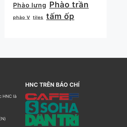
Phào trần
Phào lưng
tấm ốp
phào V
tiles
HNC TRÊN BÁO CHÍ
c HNC là
EN)