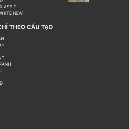
3D
 CLASSIC
 WHITE NEW
CHỈ THEO CẤU TẠO
ẦN
ÂN
L
NG
RANH
C
T
3D
P