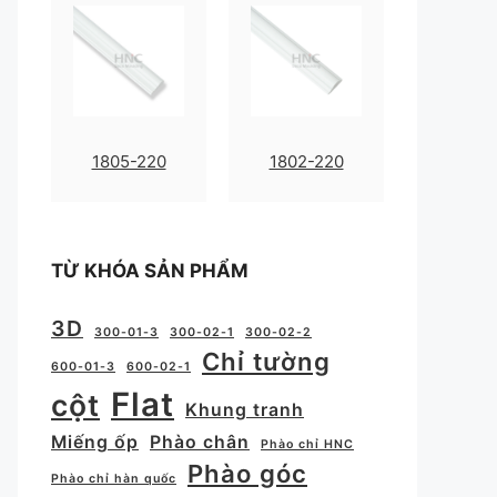
1805-220
1802-220
TỪ KHÓA SẢN PHẨM
3D
300-01-3
300-02-1
300-02-2
Chỉ tường
600-01-3
600-02-1
Flat
cột
Khung tranh
Miếng ốp
Phào chân
Phào chỉ HNC
Phào góc
Phào chỉ hàn quốc