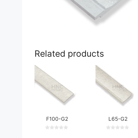
Related products
F100-G2
L65-G2
0
0
o
o