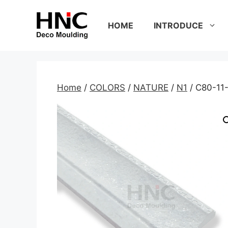
Skip
to
HOME
INTRODUCE
content
Home
/
COLORS
/
NATURE
/
N1
/ C80-11