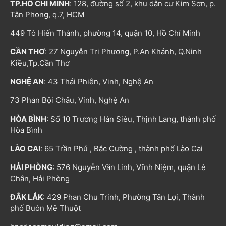
TP.HỒ CHÍ MINH
: 128, đường số 2, khu dân cư Kim Sơn, p.
Tân Phong, q.7, HCM
449 Tô Hiến Thành, phường 14, quận 10, Hồ Chí Minh
CẦN THƠ
: 27 Nguyễn Tri Phương, P.An Khánh, Q.Ninh
Kiều,Tp.Cần Thơ
NGHỆ AN
: 43 Thái Phiên, Vinh, Nghệ An
73 Phan Bội Châu, Vinh, Nghệ An
HÒA BÌNH
: Số 10 Trương Hán Siêu, Thịnh Lang, thành phố
Hòa Bình
LÀO CAI
: 65 Trần Phú , Bắc Cường , thành phố Lào Cai
HẢI PHÒNG
: 576 Nguyễn Văn Linh, Vĩnh Niệm, quận Lê
Chân, Hải Phòng
ĐẮK LẮK
: 429 Phan Chu Trinh, Phường Tân Lợi, Thành
phố Buôn Mê Thuột