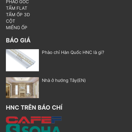
PHÀO GÓC
TẤM FLAT
TẤM ỐP 3D
CỘT
MIẾNG ỐP
BÁO GIÁ
Phào chỉ Hàn Quốc HNC là gì?
Nhà ở hướng Tây(EN)
HNC TRÊN BÁO CHÍ