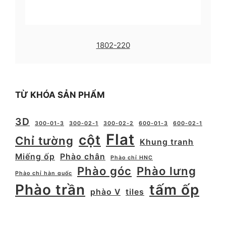
1802-220
TỪ KHÓA SẢN PHẨM
3D
300-01-3
300-02-1
300-02-2
600-01-3
600-02-1
Flat
cột
Chỉ tường
Khung tranh
Miếng ốp
Phào chân
Phào chỉ HNC
Phào góc
Phào lưng
Phào chỉ hàn quốc
Phào trần
tấm ốp
phào V
tiles