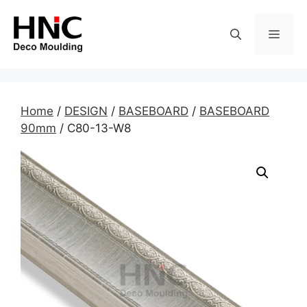
Skip
to
MEN
content
Home
/
DESIGN
/
BASEBOARD
/
BASEBOARD
90mm
/ C80-13-W8