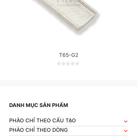
T65-G2
0
o
u
t
o
f
5
DANH MỤC SẢN PHẨM
PHÀO CHỈ THEO CẤU TẠO
PHÀO CHỈ THEO DÒNG