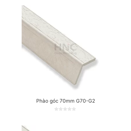
u
t
o
f
5
Phào góc 70mm G70-G2
0
o
u
t