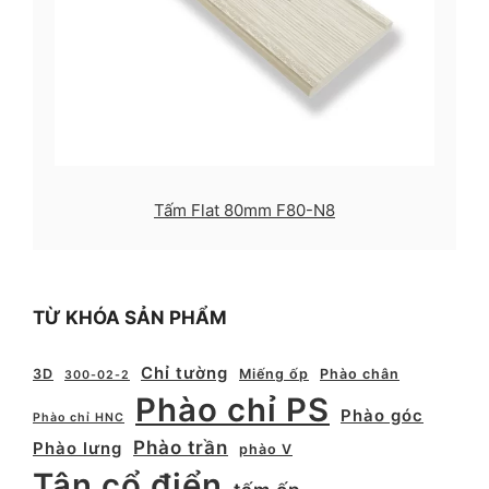
Tấm Flat 80mm F80-N8
TỪ KHÓA SẢN PHẨM
Chỉ tường
3D
Miếng ốp
Phào chân
300-02-2
Phào chỉ PS
Phào góc
Phào chỉ HNC
Phào trần
Phào lưng
phào V
Tân cổ điển