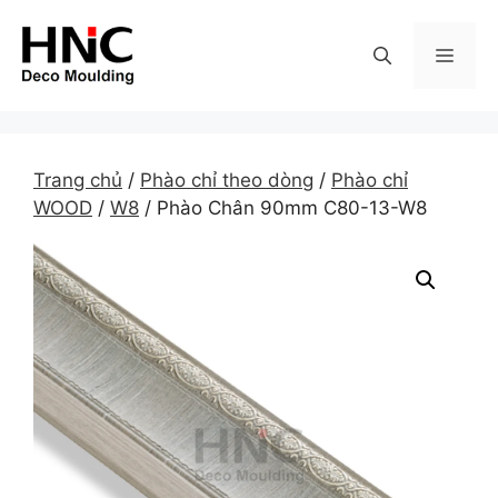
Skip
to
MEN
content
Trang chủ
/
Phào chỉ theo dòng
/
Phào chỉ
WOOD
/
W8
/ Phào Chân 90mm C80-13-W8