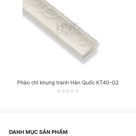
Phào chỉ khung tranh Hàn Quốc KT40-G2
0
o
u
t
o
f
5
DANH MỤC SẢN PHẨM