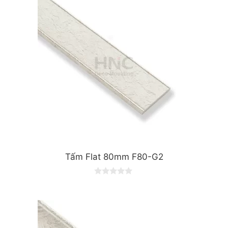
o
f
5
Tấm Flat 80mm F80-G2
0
o
u
t
o
f
5