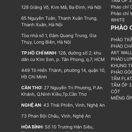
TẤM ỐP 
Phào chỉ
128 Giảng Võ, Kim Mã, Ba Đình, Hà Nội
Phào chỉ
65 Nguyễn Tuân, Thanh Xuân Trung,
WHITE
Thanh Xuân, Hà Nội
PHÀO 
Tòa nhà số 1, Đàm Quang Trung, Gia
PHÀO TR
Thụy, Long Biên, Hà Nội
PHÀO CH
ART WAL
TP.HỒ CHÍ MINH
: 128, đường số 2, khu
PHÀO LƯ
dân cư Kim Sơn, p. Tân Phong, q.7, HCM
KHUNG T
449 Tô Hiến Thành, phường 14, quận 10,
PHÀO GÓ
Hồ Chí Minh
TẤM FLA
TẤM ỐP 
CẦN THƠ
: 27 Nguyễn Tri Phương, P.An
CỘT
Khánh, Q.Ninh Kiều,Tp.Cần Thơ
MIẾNG Ố
NGHỆ AN
: 43 Thái Phiên, Vinh, Nghệ An
73 Phan Bội Châu, Vinh, Nghệ An
HÒA BÌNH
: Số 10 Trương Hán Siêu,