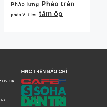
Phào trần
Phào lưng
tấm ốp
phào V
tiles
HNC TRÊN BÁO CHÍ
c HNC là
EN)