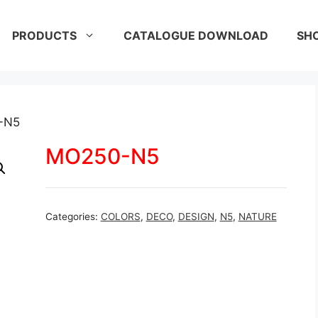
PRODUCTS
CATALOGUE DOWNLOAD
SH
-N5
MO250-N5
Categories:
COLORS
,
DECO
,
DESIGN
,
N5
,
NATURE