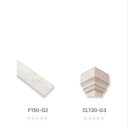
F150-G2
CL130-G3
0
0
o
o