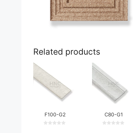
Related products
F100-G2
C80-G1
0
0
o
o