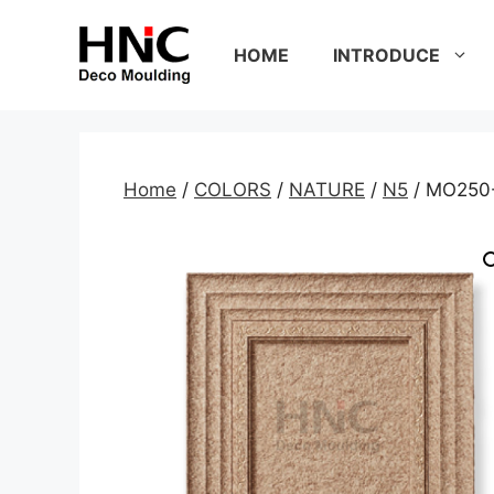
Skip
to
HOME
INTRODUCE
content
Home
/
COLORS
/
NATURE
/
N5
/ MO250