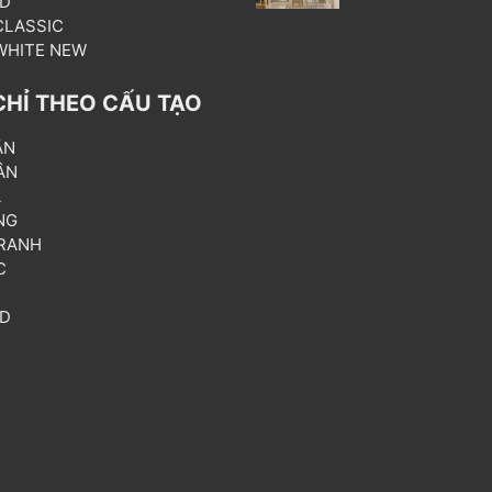
3D
 CLASSIC
 WHITE NEW
CHỈ THEO CẤU TẠO
ẦN
ÂN
L
NG
RANH
C
T
3D
P