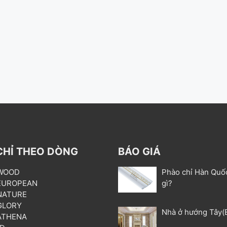
CHỈ THEO DÒNG
BÁO GIÁ
 WOOD
Phào chỉ Hàn Quố
 EUROPEAN
gì?
 NATURE
 GLORY
Nhà ở hướng Tây(
 ATHENA