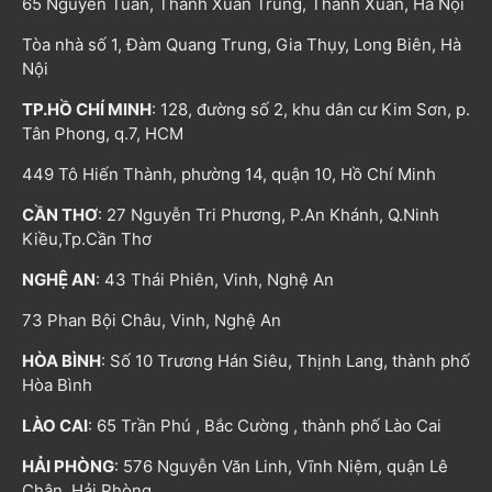
65 Nguyễn Tuân, Thanh Xuân Trung, Thanh Xuân, Hà Nội
Tòa nhà số 1, Đàm Quang Trung, Gia Thụy, Long Biên, Hà
Nội
TP.HỒ CHÍ MINH
: 128, đường số 2, khu dân cư Kim Sơn, p.
Tân Phong, q.7, HCM
449 Tô Hiến Thành, phường 14, quận 10, Hồ Chí Minh
CẦN THƠ
: 27 Nguyễn Tri Phương, P.An Khánh, Q.Ninh
Kiều,Tp.Cần Thơ
NGHỆ AN
: 43 Thái Phiên, Vinh, Nghệ An
73 Phan Bội Châu, Vinh, Nghệ An
HÒA BÌNH
: Số 10 Trương Hán Siêu, Thịnh Lang, thành phố
Hòa Bình
LÀO CAI
: 65 Trần Phú , Bắc Cường , thành phố Lào Cai
HẢI PHÒNG
: 576 Nguyễn Văn Linh, Vĩnh Niệm, quận Lê
Chân, Hải Phòng