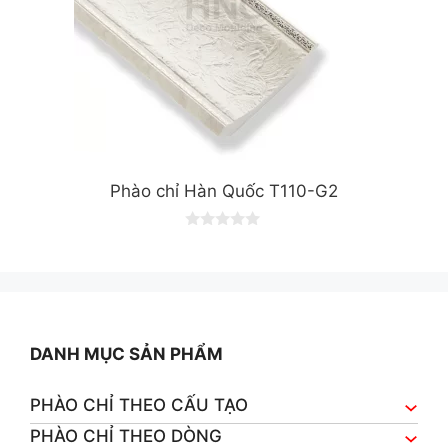
Phào chỉ Hàn Quốc T110-G2
0
o
u
t
o
f
5
DANH MỤC SẢN PHẨM
PHÀO CHỈ THEO CẤU TẠO
PHÀO CHỈ THEO DÒNG