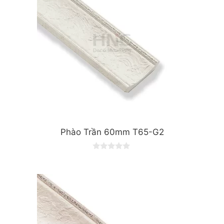
Phào Trần 60mm T65-G2
0
o
u
t
o
f
5