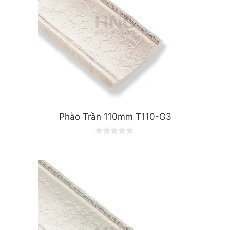
Phào Trần 110mm T110-G3
0
o
u
t
o
f
5