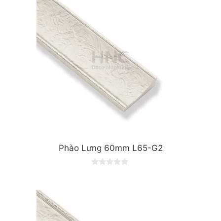
Phào Lưng 60mm L65-G2
0
o
u
t
o
f
5