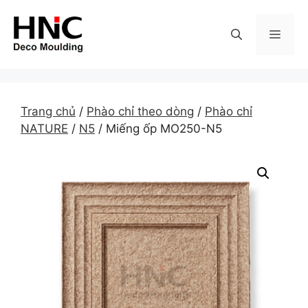
Skip
to
MEN
content
Trang chủ
/
Phào chỉ theo dòng
/
Phào chỉ
NATURE
/
N5
/ Miếng ốp MO250-N5