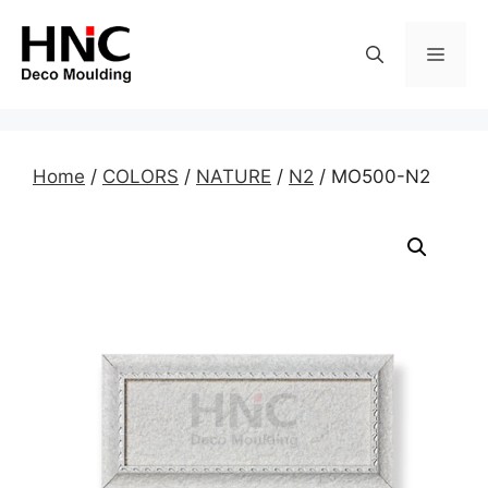
Skip
to
MEN
content
Home
/
COLORS
/
NATURE
/
N2
/ MO500-N2