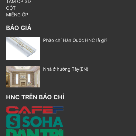
TẤM ỐP 3D
CỘT
MIẾNG ỐP
BÁO GIÁ
Phào chỉ Hàn Quốc HNC là gì?
Nhà ở hướng Tây(EN)
HNC TRÊN BÁO CHÍ