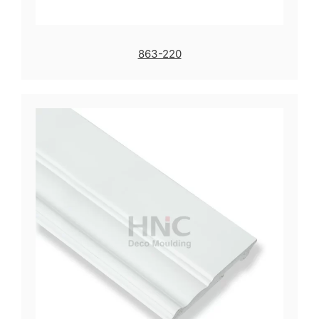
863-220