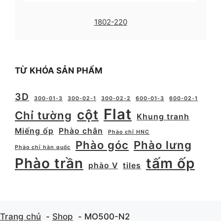
1802-220
TỪ KHÓA SẢN PHẨM
3D
300-01-3
300-02-1
300-02-2
600-01-3
600-02-1
Flat
cột
Chỉ tường
Khung tranh
Miếng ốp
Phào chân
Phào chỉ HNC
Phào góc
Phào lưng
Phào chỉ hàn quốc
Phào trần
tấm ốp
phào V
tiles
Trang chủ
Shop
MO500-N2