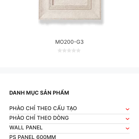
MO200-G3
0
o
u
t
o
f
5
DANH MỤC SẢN PHẨM
PHÀO CHỈ THEO CẤU TẠO
PHÀO CHỈ THEO DÒNG
WALL PANEL
PS PANEL 600MM