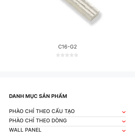
C16-G2
0
o
u
t
o
f
5
DANH MỤC SẢN PHẨM
PHÀO CHỈ THEO CẤU TẠO
PHÀO CHỈ THEO DÒNG
WALL PANEL