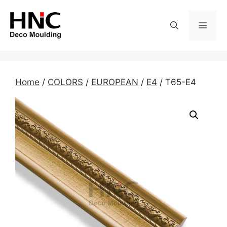
Skip
to
MEN
content
Home
/
COLORS
/
EUROPEAN
/
E4
/ T65-E4