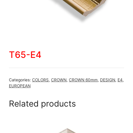
T65-E4
Categories:
COLORS
,
CROWN
,
CROWN 60mm
,
DESIGN
,
E4
,
EUROPEAN
Related products