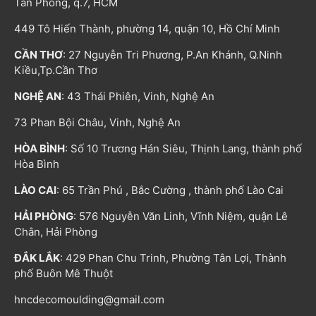
Tân Phong, q.7, HCM
449 Tô Hiến Thành, phường 14, quận 10, Hồ Chí Minh
CẦN THƠ
: 27 Nguyễn Tri Phương, P.An Khánh, Q.Ninh
Kiều,Tp.Cần Thơ
NGHỆ AN
: 43 Thái Phiên, Vinh, Nghệ An
73 Phan Bội Châu, Vinh, Nghệ An
HÒA BÌNH
: Số 10 Trương Hán Siêu, Thịnh Lang, thành phố
Hòa Bình
LÀO CAI
: 65 Trần Phú , Bắc Cường , thành phố Lào Cai
HẢI PHÒNG
: 576 Nguyễn Văn Linh, Vĩnh Niệm, quận Lê
Chân, Hải Phòng
ĐẮK LẮK
: 429 Phan Chu Trinh, Phường Tân Lợi, Thành
phố Buôn Mê Thuột
hncdecomoulding@gmail.com