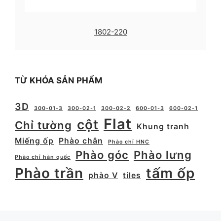
1802-220
TỪ KHÓA SẢN PHẨM
3D
300-01-3
300-02-1
300-02-2
600-01-3
600-02-1
Flat
cột
Chỉ tường
Khung tranh
Miếng ốp
Phào chân
Phào chỉ HNC
Phào góc
Phào lưng
Phào chỉ hàn quốc
Phào trần
tấm ốp
phào V
tiles