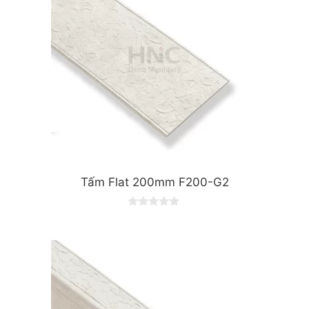
Tấm Flat 200mm F200-G2
0
o
u
t
o
f
5