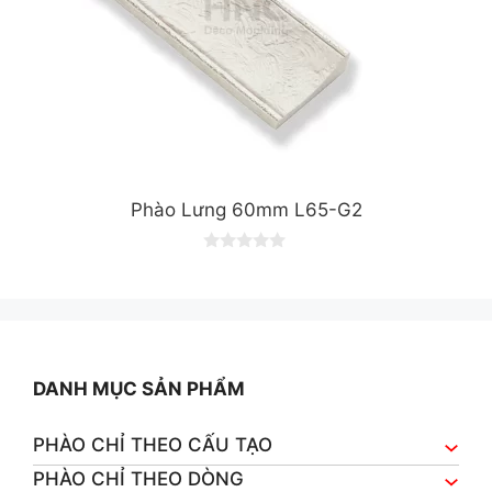
Phào Lưng 60mm L65-G2
0
o
u
t
o
f
5
DANH MỤC SẢN PHẨM
PHÀO CHỈ THEO CẤU TẠO
PHÀO CHỈ THEO DÒNG