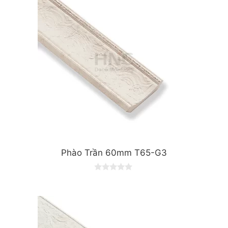
Phào Trần 60mm T65-G3
0
o
u
t
o
f
5