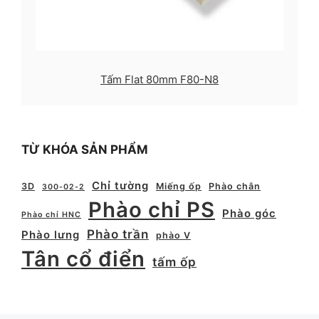
Tấm Flat 80mm F80-N8
TỪ KHÓA SẢN PHẨM
Chỉ tường
3D
Miếng ốp
Phào chân
300-02-2
Phào chỉ PS
Phào góc
Phào chỉ HNC
Phào trần
Phào lưng
phào V
Tân cổ điển
tấm ốp