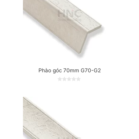
Phào góc 70mm G70-G2
0
o
u
t
o
f
5