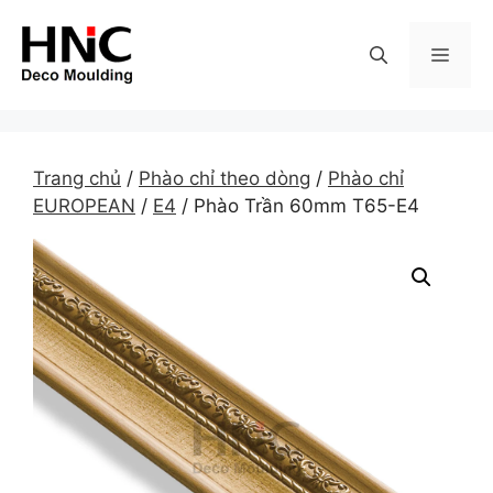
Skip
to
MEN
content
Trang chủ
/
Phào chỉ theo dòng
/
Phào chỉ
EUROPEAN
/
E4
/ Phào Trần 60mm T65-E4