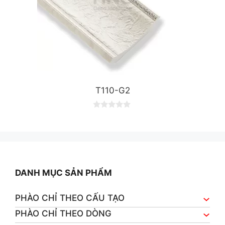
T110-G2
0
o
u
t
o
f
5
DANH MỤC SẢN PHẨM
PHÀO CHỈ THEO CẤU TẠO
PHÀO CHỈ THEO DÒNG