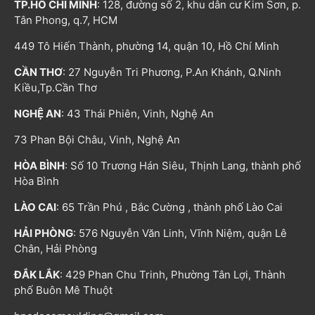
TP.HỒ CHÍ MINH
: 128, đường số 2, khu dân cư Kim Sơn, p.
Tân Phong, q.7, HCM
449 Tô Hiến Thành, phường 14, quận 10, Hồ Chí Minh
CẦN THƠ
: 27 Nguyễn Tri Phương, P.An Khánh, Q.Ninh
Kiều,Tp.Cần Thơ
NGHỆ AN
: 43 Thái Phiên, Vinh, Nghệ An
73 Phan Bội Châu, Vinh, Nghệ An
HÒA BÌNH
: Số 10 Trương Hán Siêu, Thịnh Lang, thành phố
Hòa Bình
LÀO CAI
: 65 Trần Phú , Bắc Cường , thành phố Lào Cai
HẢI PHÒNG
: 576 Nguyễn Văn Linh, Vĩnh Niệm, quận Lê
Chân, Hải Phòng
ĐẮK LẮK
: 429 Phan Chu Trinh, Phường Tân Lợi, Thành
phố Buôn Mê Thuột