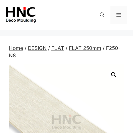
Skip
to
MEN
content
Home
/
DESIGN
/
FLAT
/
FLAT 250mm
/ F250-
N8