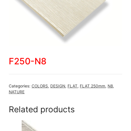
F250-N8
Categories:
COLORS
,
DESIGN
,
FLAT
,
FLAT 250mm
,
N8
,
NATURE
Related products