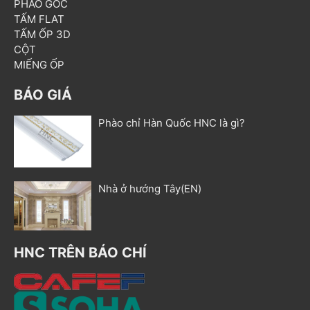
PHÀO GÓC
TẤM FLAT
TẤM ỐP 3D
CỘT
MIẾNG ỐP
BÁO GIÁ
Phào chỉ Hàn Quốc HNC là gì?
Nhà ở hướng Tây(EN)
HNC TRÊN BÁO CHÍ