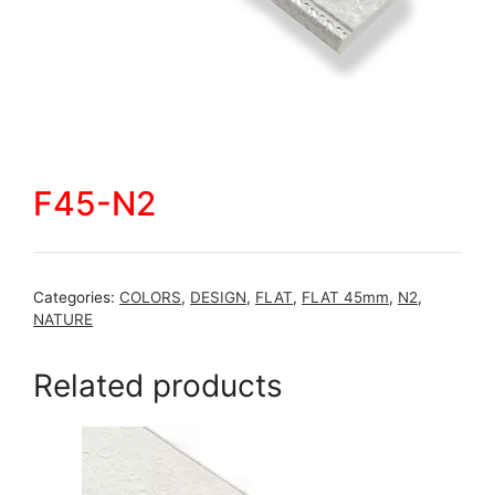
F45-N2
Categories:
COLORS
,
DESIGN
,
FLAT
,
FLAT 45mm
,
N2
,
NATURE
Related products