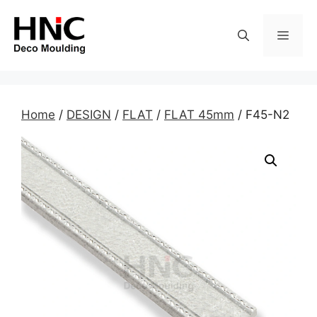
Skip
to
MEN
content
Home
/
DESIGN
/
FLAT
/
FLAT 45mm
/ F45-N2