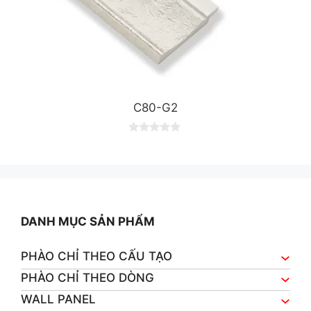
C80-G2
0
o
u
t
o
f
5
DANH MỤC SẢN PHẨM
PHÀO CHỈ THEO CẤU TẠO
PHÀO CHỈ THEO DÒNG
WALL PANEL