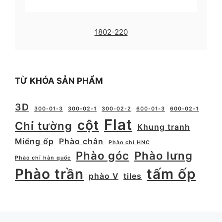
1802-220
TỪ KHÓA SẢN PHẨM
3D
300-01-3
300-02-1
300-02-2
600-01-3
600-02-1
Flat
cột
Chỉ tường
Khung tranh
Miếng ốp
Phào chân
Phào chỉ HNC
Phào góc
Phào lưng
Phào chỉ hàn quốc
Phào trần
tấm ốp
phào V
tiles