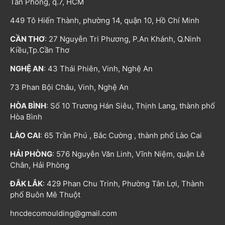
Tân Phong, q.7, HCM
449 Tô Hiến Thành, phường 14, quận 10, Hồ Chí Minh
CẦN THƠ
: 27 Nguyễn Tri Phương, P.An Khánh, Q.Ninh
Kiều,Tp.Cần Thơ
NGHỆ AN
: 43 Thái Phiên, Vinh, Nghệ An
73 Phan Bội Châu, Vinh, Nghệ An
HÒA BÌNH
: Số 10 Trương Hán Siêu, Thịnh Lang, thành phố
Hòa Bình
LÀO CAI
: 65 Trần Phú , Bắc Cường , thành phố Lào Cai
HẢI PHÒNG
: 576 Nguyễn Văn Linh, Vĩnh Niệm, quận Lê
Chân, Hải Phòng
ĐẮK LẮK
: 429 Phan Chu Trinh, Phường Tân Lợi, Thành
phố Buôn Mê Thuột
hncdecomoulding@gmail.com