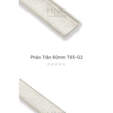
Phào Trần 60mm T65-G2
0
o
u
t
o
f
5