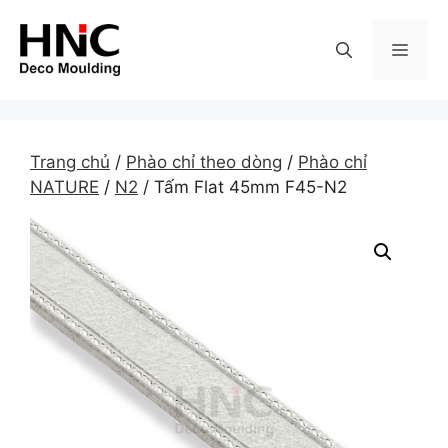
Skip
to
MEN
content
Trang chủ
/
Phào chỉ theo dòng
/
Phào chỉ
NATURE
/
N2
/ Tấm Flat 45mm F45-N2