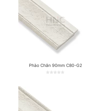
Phào Chân 90mm C80-G2
0
o
u
t
o
f
5