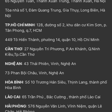
65 Nguyễn Tuân, Thanh Xuân Trung, Thanh Xuân, Hà Nội
Tòa nhà số 1, Đàm Quang Trung, Gia Thụy, Long Biên, Hà
Nội
TP.HỒ CHÍ MINH
: 128, đường số 2, khu dân cư Kim Sơn, p.
Tân Phong, q.7, HCM
449 Tô Hiến Thành, phường 14, quận 10, Hồ Chí Minh
CẦN THƠ
: 27 Nguyễn Tri Phương, P.An Khánh, Q.Ninh
Kiều,Tp.Cần Thơ
NGHỆ AN
: 43 Thái Phiên, Vinh, Nghệ An
73 Phan Bội Châu, Vinh, Nghệ An
HÒA BÌNH
: Số 10 Trương Hán Siêu, Thịnh Lang, thành phố
Hòa Bình
LÀO CAI
: 65 Trần Phú , Bắc Cường , thành phố Lào Cai
HẢI PHÒNG
: 576 Nguyễn Văn Linh, Vĩnh Niệm, quận Lê
Chân, Hải Phòng