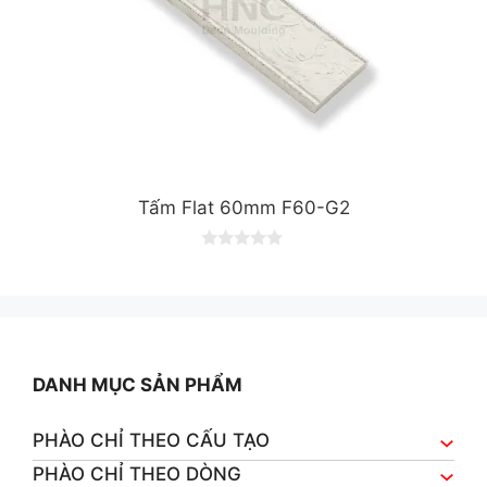
Tấm Flat 60mm F60-G2
0
o
u
t
o
f
5
DANH MỤC SẢN PHẨM
PHÀO CHỈ THEO CẤU TẠO
PHÀO CHỈ THEO DÒNG