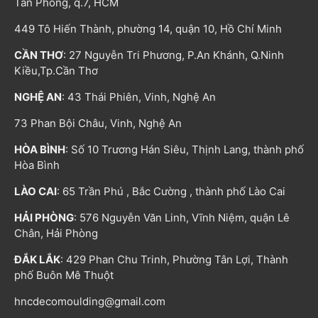
Tân Phong, q.7, HCM
449 Tô Hiến Thành, phường 14, quận 10, Hồ Chí Minh
CẦN THƠ
: 27 Nguyễn Tri Phương, P.An Khánh, Q.Ninh
Kiều,Tp.Cần Thơ
NGHỆ AN
: 43 Thái Phiên, Vinh, Nghệ An
73 Phan Bội Châu, Vinh, Nghệ An
HÒA BÌNH
: Số 10 Trương Hán Siêu, Thịnh Lang, thành phố
Hòa Bình
LÀO CAI
: 65 Trần Phú , Bắc Cường , thành phố Lào Cai
HẢI PHÒNG
: 576 Nguyễn Văn Linh, Vĩnh Niệm, quận Lê
Chân, Hải Phòng
ĐẮK LẮK
: 429 Phan Chu Trinh, Phường Tân Lợi, Thành
phố Buôn Mê Thuột
hncdecomoulding@gmail.com