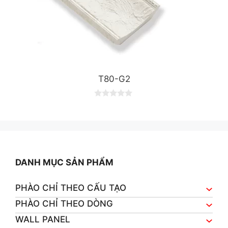
T80-G2
0
o
u
t
o
f
5
DANH MỤC SẢN PHẨM
PHÀO CHỈ THEO CẤU TẠO
PHÀO CHỈ THEO DÒNG
WALL PANEL