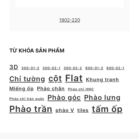
1802-220
TỪ KHÓA SẢN PHẨM
3D
300-01-3
300-02-1
300-02-2
600-01-3
600-02-1
Flat
cột
Chỉ tường
Khung tranh
Miếng ốp
Phào chân
Phào chỉ HNC
Phào góc
Phào lưng
Phào chỉ hàn quốc
Phào trần
tấm ốp
phào V
tiles