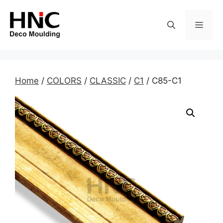
Skip
to
MEN
content
Home
/
COLORS
/
CLASSIC
/
C1
/ C85-C1