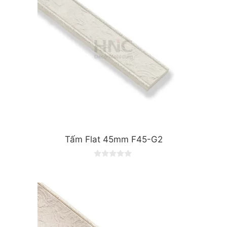
Tấm Flat 45mm F45-G2
0
o
u
t
o
f
5