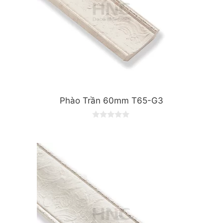
Phào Trần 60mm T65-G3
0
o
u
t
o
f
5