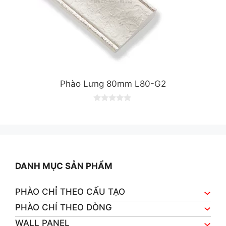
Phào Lưng 80mm L80-G2
0
o
u
t
o
f
5
DANH MỤC SẢN PHẨM
PHÀO CHỈ THEO CẤU TẠO
PHÀO CHỈ THEO DÒNG
WALL PANEL