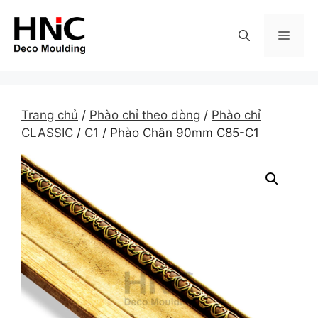
Skip
to
MEN
content
Trang chủ
/
Phào chỉ theo dòng
/
Phào chỉ
CLASSIC
/
C1
/ Phào Chân 90mm C85-C1