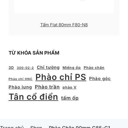
Tấm Flat 80mm F80-N8
TỪ KHÓA SẢN PHẨM
Chỉ tường
3D
Miếng ốp
Phào chân
300-02-2
Phào chỉ PS
Phào góc
Phào chỉ HNC
Phào trần
Phào lưng
phào V
Tân cổ điển
tấm ốp
Trang chủ
Shop
Phào Chân 90mm C85-C1