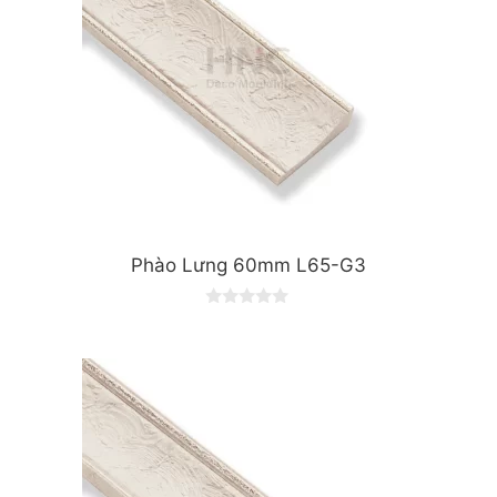
Phào Lưng 60mm L65-G3
0
o
u
t
o
f
5