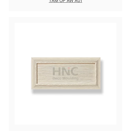
TẤM ỐP AW A01