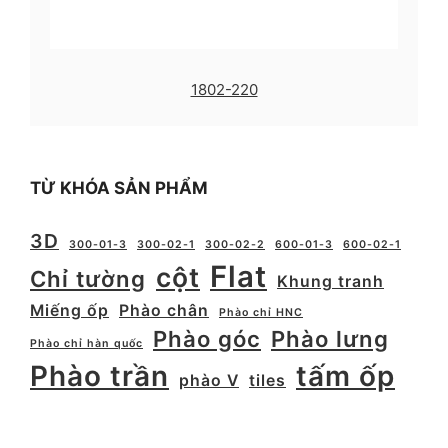
1802-220
TỪ KHÓA SẢN PHẨM
3D
300-01-3
300-02-1
300-02-2
600-01-3
600-02-1
Flat
cột
Chỉ tường
Khung tranh
Miếng ốp
Phào chân
Phào chỉ HNC
Phào góc
Phào lưng
Phào chỉ hàn quốc
Phào trần
tấm ốp
phào V
tiles