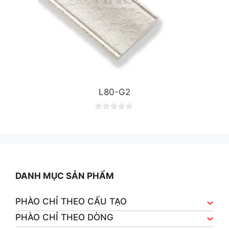
L80-G2
0
o
u
t
o
f
5
DANH MỤC SẢN PHẨM
PHÀO CHỈ THEO CẤU TẠO
PHÀO CHỈ THEO DÒNG