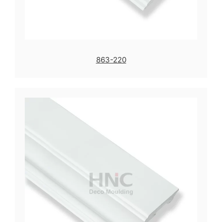
863-220