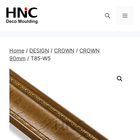
Skip
to
MEN
content
Home
/
DESIGN
/
CROWN
/
CROWN
90mm
/ T85-W5