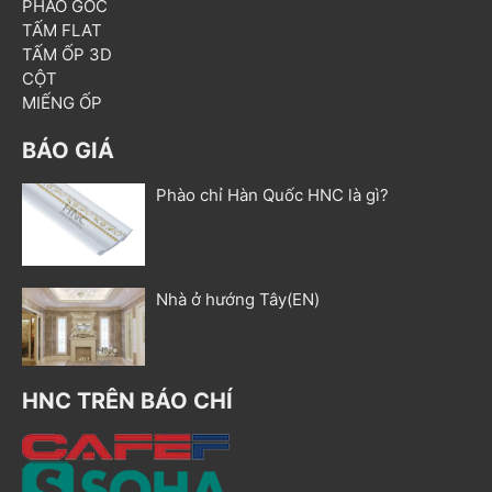
PHÀO GÓC
TẤM FLAT
TẤM ỐP 3D
CỘT
MIẾNG ỐP
BÁO GIÁ
Phào chỉ Hàn Quốc HNC là gì?
Nhà ở hướng Tây(EN)
HNC TRÊN BÁO CHÍ